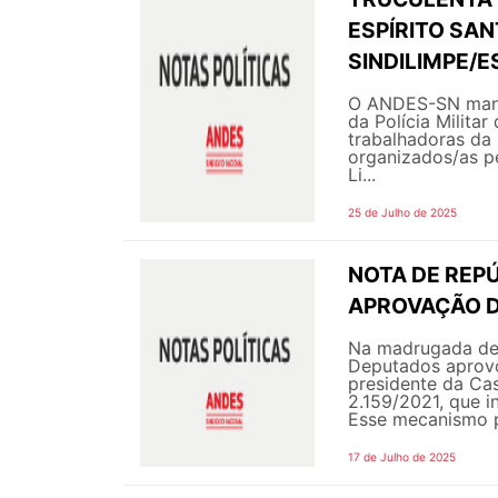
ESPÍRITO SA
SINDILIMPE/E
O ANDES-SN manif
da Polícia Militar
trabalhadoras da 
organizados/as p
Li...
25 de Julho de 2025
NOTA DE REPÚ
APROVAÇÃO D
Na madrugada des
Deputados aprovo
presidente da Cas
2.159/2021, que i
Esse mecanismo p
17 de Julho de 2025