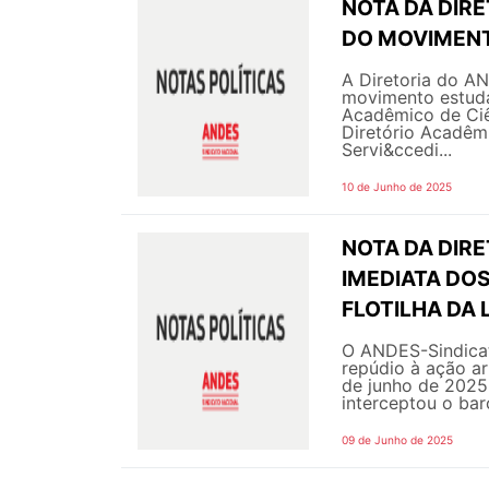
NOTA DA DIRE
DO MOVIMENT
A Diretoria do A
movimento estuda
Acadêmico de Ciê
Diretório Acadêm
Servi&ccedi...
10 de Junho de 2025
NOTA DA DIR
IMEDIATA DO
FLOTILHA DA 
O ANDES-Sindicat
repúdio à ação arb
de junho de 2025
interceptou o bar
09 de Junho de 2025