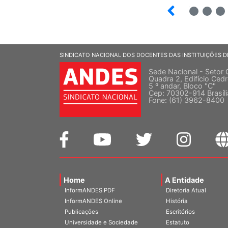
12
13
14
SINDICATO NACIONAL DOS DOCENTES DAS INSTITUIÇÕES D
Sede Nacional - Setor 
Quadra 2, Edifício Cedr
5 º andar, Bloco "C"
Cep: 70302-914 Brasíl
Fone: (61) 3962-8400
Home
A Entidade
InformANDES PDF
Diretoria Atual
InformANDES Online
História
Publicações
Escritórios
Universidade e Sociedade
Estatuto