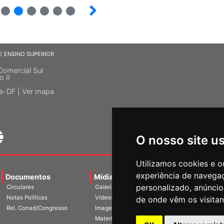
15
16
17
18
19
20
E ENSINO SUPERIOR
Comercial Sul
o II
ia-DF |
Ver mapa
O nosso site u
Utilizamos cookies e o
experiência de navega
Documentos
Mídias
Agenda
Notíci
personalizado, anúncios
Circulares
Galerias
Notas Políticas
Vídeos
de onde vêm os visitan
Rel. Conad/Congresso
Imagens
Materiais