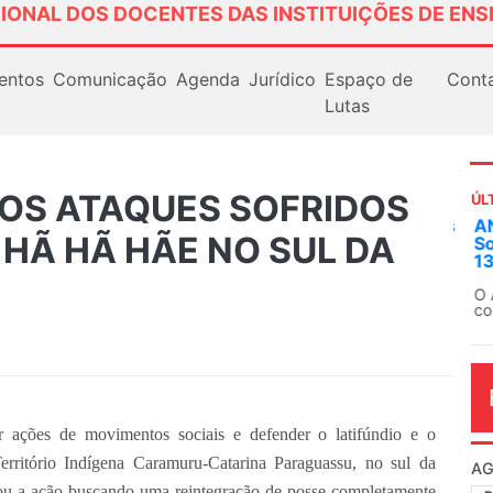
IONAL DOS DOCENTES DAS INSTITUIÇÕES DE ENS
entos
Comunicação
Agenda
Jurídico
Espaço de
Cont
Lutas
AOS ATAQUES SOFRIDOS
ÚL
AN
HÃ HÃ HÃE NO SUL DA
So
13
O 
co
dia
 ações de movimentos sociais e defender o latifúndio e o
erritório Indígena Caramuru-Catarina Paraguassu, no sul da
izou a ação buscando uma reintegração de posse completamente