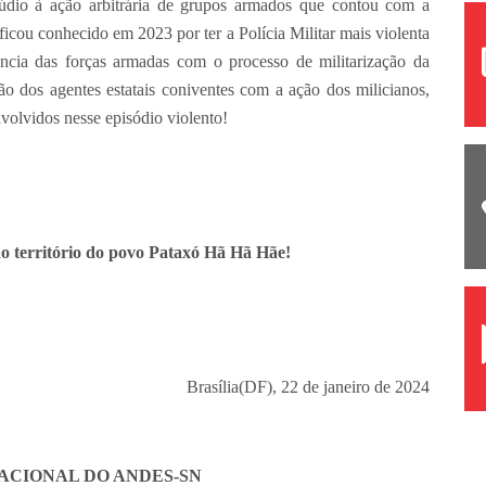
 ação arbitrária de grupos armados que contou com a
ficou conhecido em 2023 por ter a Polícia Militar mais violenta
vência das forças armadas com o processo de militarização da
ão dos agentes estatais coniventes com a ação dos milicianos,
nvolvidos nesse episódio violento!
ao território do povo Pataxó Hã Hã Hãe!
Brasília(DF), 22 de janeiro de 2024
ACIONAL DO ANDES-SN