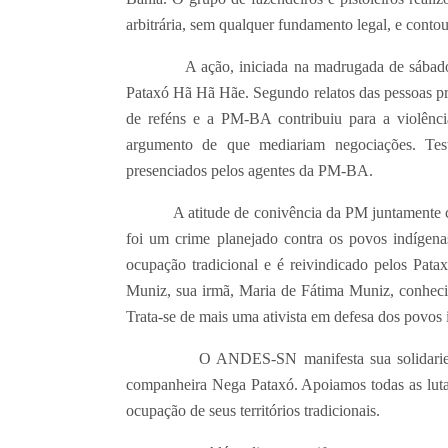
arbitrária, sem qualquer fundamento legal, e cont
A ação, iniciada na madrugada de sábado (20
Pataxó Hã Hã Hãe. Segundo relatos das pessoas pr
de reféns e a PM-BA contribuiu para a violência
argumento de que mediariam negociações. Tes
presenciados pelos agentes da PM-BA.
A atitude de conivência da PM juntamente com a
foi um crime planejado contra os povos indígena
ocupação tradicional e é reivindicado pelos Pata
Muniz, sua irmã, Maria de Fátima Muniz, conheci
Trata-se de mais uma ativista em defesa dos povos 
O ANDES-SN manifesta sua solidariedade 
companheira Nega Pataxó. Apoiamos todas as lutas
ocupação de seus territórios tradicionais.