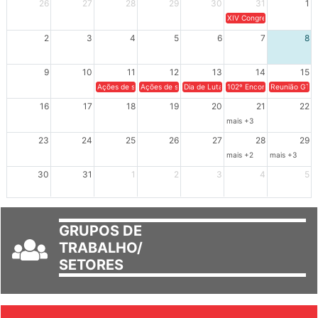
26
27
28
29
30
31
1
XIV Congresso Brasileiro 
2
3
4
5
6
7
8
9
10
11
12
13
14
15
Ações de solidariedade a Cuba no Rio Grande do Sul - 100 anos 
Ações de solidariedade a Cuba no Rio Grande do Su
Dia de Luta em Defesa de Cuba e da S
102º Encontro da Regional
Reunião GTPE
16
17
18
19
20
21
22
mais +3
23
24
25
26
27
28
29
mais +2
mais +3
30
31
1
2
3
4
5
GRUPOS DE
TRABALHO/
SETORES