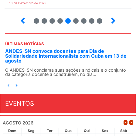
13 de Dezembro de 2025
4
5
6
7
8
9
10
12
ÚLTIMAS NOTÍCIAS
ANDES-SN convoca docentes para Dia de
Solidariedade Internacionalista com Cuba em 13 de
agosto
O ANDES-SN conclama suas seções sindicais e o conjunto
da categoria docente a construírem, no dia...
EVENTOS
AGOSTO 2026
Dom
Seg
Ter
Qua
Qui
Sex
Sáb