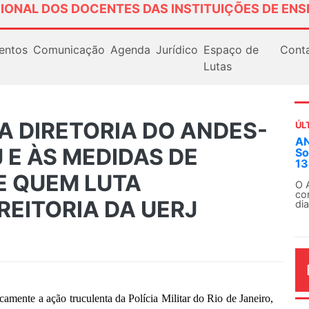
IONAL DOS DOCENTES DAS INSTITUIÇÕES DE ENS
entos
Comunicação
Agenda
Jurídico
Espaço de
Cont
Lutas
A DIRETORIA DO ANDES-
ÚL
AN
 E ÀS MEDIDAS DE
So
13
E QUEM LUTA
O 
co
REITORIA DA UERJ
dia
ente a ação truculenta da Polícia Militar do Rio de Janeiro,