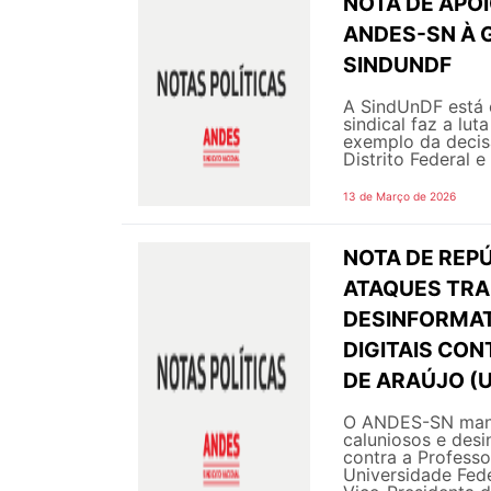
NOTA DE APOI
ANDES-SN À 
SINDUNDF
A SindUnDF está 
sindical faz a lut
exemplo da decisã
Distrito Federal e
13 de Março de 2026
NOTA DE REPÚ
ATAQUES TRA
DESINFORMAT
DIGITAIS CON
DE ARAÚJO (
O ANDES-SN manif
caluniosos e desi
contra a Professo
Universidade Fed