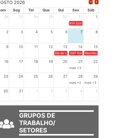
OSTO 2026
Dom
Seg
Ter
Qua
Qui
Sex
Sáb
26
27
28
29
30
31
1
XIV Congresso Brasileiro de Pesquisadores(a
2
3
4
5
6
7
8
9
10
11
12
13
14
15
Dia de Luta em Defesa de Cuba e da Soberania dos Po
102º Encontro da Regional Leste, “Em terra e
Reunião GTPE.
16
17
18
19
20
21
22
mais +3
23
24
25
26
27
28
29
mais +2
mais +3
30
31
1
2
3
4
5
GRUPOS DE
TRABALHO/
SETORES