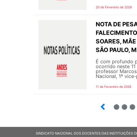
20 de Fevereiro de 2026
NOTA DE PESA
FALECIMENTO 
SOARES, MÃE 
SÃO PAULO, M
É com profundo p
ocorrido neste 11
professor Marcos 
Nacional, 1º vice-
11 de Fevereiro de 2026
2
3
4
SINDICATO NACIONAL DOS DOCENTES DAS INSTITUIÇÕES D