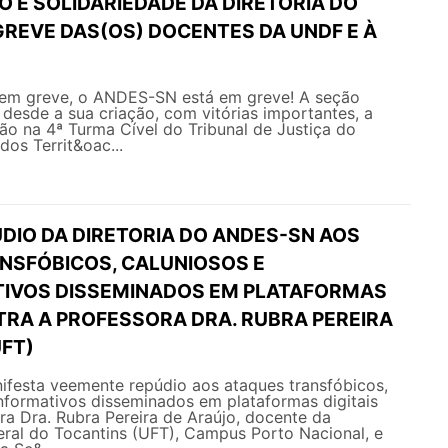
O E SOLIDARIEDADE DA DIRETORIA DO
GREVE DAS(OS) DOCENTES DA UNDF E À
em greve, o ANDES-SN está em greve! A seção
a desde a sua criação, com vitórias importantes, a
o na 4ª Turma Cível do Tribunal de Justiça do
 dos Territ&oac...
DIO DA DIRETORIA DO ANDES-SN AOS
NSFÓBICOS, CALUNIOSOS E
IVOS DISSEMINADOS EM PLATAFORMAS
TRA A PROFESSORA DRA. RUBRA PEREIRA
UFT)
esta veemente repúdio aos ataques transfóbicos,
nformativos disseminados em plataformas digitais
ra Dra. Rubra Pereira de Araújo, docente da
eral do Tocantins (UFT), Campus Porto Nacional, e