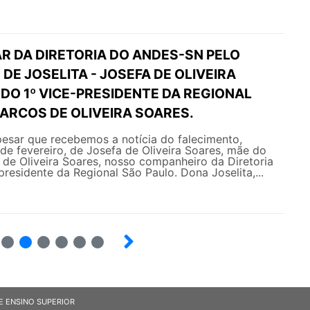
R DA DIRETORIA DO ANDES-SN PELO
DE JOSELITA - JOSEFA DE OLIVEIRA
DO 1º VICE-PRESIDENTE DA REGIONAL
ARCOS DE OLIVEIRA SOARES.
esar que recebemos a notícia do falecimento,
 de fevereiro, de Josefa de Oliveira Soares, mãe do
de Oliveira Soares, nosso companheiro da Diretoria
presidente da Regional São Paulo. Dona Joselita,...
5
6
7
8
9
10
E ENSINO SUPERIOR