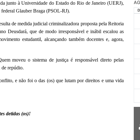
AG
ada junto à Universidade do Estado do Rio de Janeiro (UERJ),
do federal Glauber Braga (PSOL-RJ).
sulta de medida judicial criminalizadora proposta pela Reitoria
o Deusdará, que de modo irresponsável e inábil escalou as
 movimento estudantil, alcançando também docentes e, agora,
Quem moveu o sistema de justiça é responsável direto pelas
a de repúdio.
flito, e não foi o das (os) que lutam por direitos e uma vida
s detidas (os)!