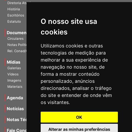
A Entidade
Diretoria Atual
História
O nosso site usa
Escritórios
Estatuto
cookies
Documentos
Circulares
Utilizamos cookies e outras
Notas Políticas
tecnologias de medição para
Rel. Conad/Congresso
melhorar a sua experiência de
navegação no nosso site, de
Mídias
Galerias
forma a mostrar conteúdo
Vídeos
personalizado, anúncios
Imagens
direcionados, analisar o tráfego
Materiais
do site e entender de onde vêm
os visitantes.
Agenda
Notícias
OK
Notas Técnicas
Alterar as minhas preferências