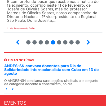
É com profundo pesar que recebemos a notícia do
falecimento, ocorrido neste 11 de fevereiro, de
Josefa de Oliveira Soares, mãe do professor
Marcos de Oliveira Soares, nosso companheiro da
Diretoria Nacional, 1º vice-presidente da Regional
São Paulo. Dona Joselita,...
11 de Fevereiro de 2026
2
3
4
5
6
7
8
9
10
ÚLTIMAS NOTÍCIAS
ANDES-SN convoca docentes para Dia de
Solidariedade Internacionalista com Cuba em 13 de
agosto
O ANDES-SN conclama suas seções sindicais e o conjunto
da categoria docente a construírem, no dia...