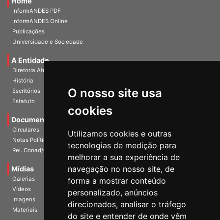
Home
InformANDES PDF
InformANDES Online
Publicações
Universidade e Sociedade
A Entidade
Diretoria Atual
História
O nosso site usa
Escritórios
Estatuto
cookies
Documentos
Circulares
Utilizamos cookies e outras
Notas Políticas
tecnologias de medição para
Rel. Conad/Congresso
melhorar a sua experiência de
navegação no nosso site, de
Mídias
Galerias
forma a mostrar conteúdo
Vídeos
personalizado, anúncios
Imagens
direcionados, analisar o tráfego
Materiais
do site e entender de onde vêm