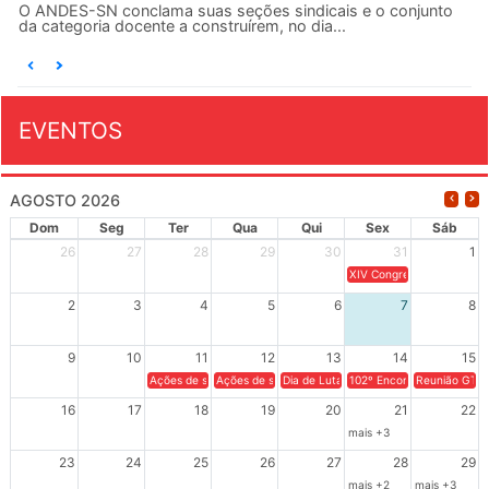
O ANDES-SN conclama suas seções sindicais e o conjunto
da categoria docente a construírem, no dia...
EVENTOS
AGOSTO 2026
Dom
Seg
Ter
Qua
Qui
Sex
Sáb
26
27
28
29
30
31
1
XIV Congresso Brasileiro 
2
3
4
5
6
7
8
9
10
11
12
13
14
15
Ações de solidariedade a Cuba no Rio Grande do Sul - 100 anos 
Ações de solidariedade a Cuba no Rio Grande do Su
Dia de Luta em Defesa de Cuba e da S
102º Encontro da Regional
Reunião GTPE
16
17
18
19
20
21
22
mais +3
23
24
25
26
27
28
29
mais +2
mais +3