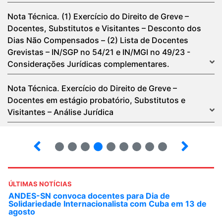
Nota Técnica. (1) Exercício do Direito de Greve –
Docentes, Substitutos e Visitantes – Desconto dos
Dias Não Compensados – (2) Lista de Docentes
Grevistas – IN/SGP no 54/21 e IN/MGI no 49/23 -
Considerações Jurídicas complementares.
Nota Técnica. Exercício do Direito de Greve –
Docentes em estágio probatório, Substitutos e
Visitantes – Análise Jurídica
2
3
4
5
6
7
8
9
ÚLTIMAS NOTÍCIAS
ANDES-SN convoca docentes para Dia de
Solidariedade Internacionalista com Cuba em 13 de
agosto