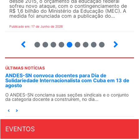
desde 2015, o orçamento da educação federal
sofreu novo ataque, com o contingenciamento de
R$ 1,6 bilhão do Ministério da Educação (MEC). A
medida foi anunciada com a publicação do...
Publicado em: 17 de Junho de 2026
2
3
4
5
6
7
8
9
10
ÚLTIMAS NOTÍCIAS
ANDES-SN convoca docentes para Dia de
Solidariedade Internacionalista com Cuba em 13 de
agosto
O ANDES-SN conclama suas seções sindicais e o conjunto
da categoria docente a construírem, no dia...
EVENTOS