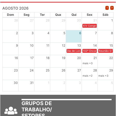
AGOSTO 2026
Dom
Seg
Ter
Qua
Qui
Sex
Sáb
26
27
28
29
30
31
1
XIV Congresso Brasileiro 
2
3
4
5
6
7
8
9
10
11
12
13
14
15
Dia de Luta em Defesa de Cuba e da S
102º Encontro da Regional
Reunião GTPE
16
17
18
19
20
21
22
mais +3
23
24
25
26
27
28
29
mais +2
mais +3
30
31
1
2
3
4
5
GRUPOS DE
TRABALHO/
SETORES