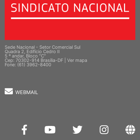
Sede Nacional - Setor Comercial Sul
Quadra 2, Edifício Cedro II
5 º andar, Bloco "C"
Cep: 70302-914 Brasília-DF |
Ver mapa
Fone: (61) 3962-8400
WEBMAIL