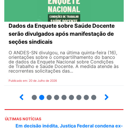
Dados da Enquete sobre Saúde Docente
serão divulgados após manifestação de
seções sindicais
O ANDES-SN divulgou, na última quinta-feira (16),
orientações sobre o compartilhamento do banco
de dados da Enquete Nacional sobre Condições
de Trabalho e Saúde Docente. A medida atende às
recorrentes solicitações das...
Publicado em: 20 de Julho de 2026
2
3
4
5
6
7
8
9
ÚLTIMAS NOTÍCIAS
Em decisão inédita, Justiça Federal condena ex-