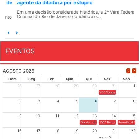
agente da ditadura por estupro
Em uma decisão considerada histórica, a 2ª Vara Federal
Criminal do Rio de Janeiro condenou o...
EVENTOS
AGOSTO 2026
Dom
Seg
Ter
Qua
Qui
Sex
Sáb
26
27
28
29
30
31
1
XIV Congresso Brasileiro 
2
3
4
5
6
7
8
9
10
11
12
13
14
15
Dia de Luta em Defesa de Cuba e da S
102º Encontro da Regional
Reunião GTPE
16
17
18
19
20
21
22
mais +3