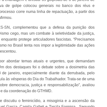
va de golpe colocou generais no banco dos réus e
processo corre numa linha de repactuação, a partir dos
firmou.
DES-SN, complementou que a defesa da punição dos
vismo cego, mas um combate à seletividade da justiça,
enquanto protege articuladores fascistas. “Precisamos
mo no Brasil tenta nos impor a legitimidade das ações
rescentou.
 por abordar temas atuais e urgentes, que demandam
m dos destaques foi o debate sobre a dosimetria das
 de janeiro, especialmente diante da derrubada, pelo
ula às vésperas do Dia do Trabalhador. Trata-se de uma
obre democracia, justiça e responsabilização”, avaliou
 e da coordenação do GTHMD.
e discutiu o feminicídio, a misoginia e a ascensão da
aquel Garcia, Camila Galleti e Tarcila Formiga. Segundo