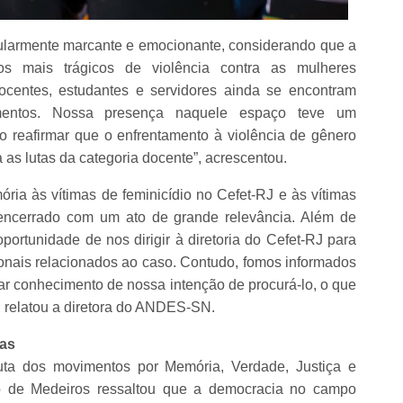
ticularmente marcante e emocionante, considerando que a
os mais trágicos de violência contra as mulheres
ocentes, estudantes e servidores ainda se encontram
imentos. Nossa presença naquele espaço teve um
 ao reafirmar que o enfrentamento à violência de gênero
s lutas da categoria docente”, acrescentou.
ria às vítimas de feminicídio no Cefet-RJ e às vítimas
i encerrado com um ato de grande relevância. Além de
rtunidade de nos dirigir à diretoria do Cefet-RJ para
onais relacionados ao caso. Contudo, fomos informados
mar conhecimento de nossa intenção de procurá-lo, o que
”, relatou a diretora do ANDES-SN.
tas
uta dos movimentos por Memória, Verdade, Justiça e
lo de Medeiros ressaltou que a democracia no campo