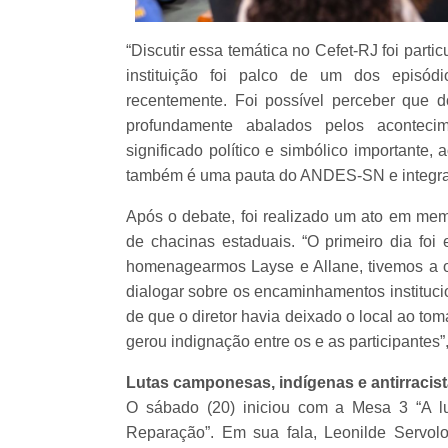
“Discutir essa temática no Cefet-RJ foi par
instituição foi palco de um dos episódi
recentemente. Foi possível perceber que d
profundamente abalados pelos acontec
significado político e simbólico importante,
também é uma pauta do ANDES-SN e integra a
Após o debate, foi realizado um ato em memó
de chacinas estaduais. “O primeiro dia fo
homenagearmos Layse e Allane, tivemos a opo
dialogar sobre os encaminhamentos instituci
de que o diretor havia deixado o local ao to
gerou indignação entre os e as participantes
Lutas camponesas, indígenas e antirracis
O sábado (20) iniciou com a Mesa 3 “A l
Reparação”. Em sua fala, Leonilde Servo