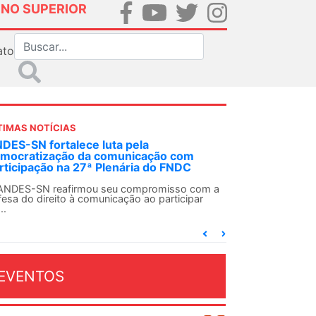
INO SUPERIOR
ato
TIMAS NOTÍCIAS
nasefe denuncia desigualdade de até
2% em auxílios pagos a servidores do
ecutivo
uir o princípio constitucional da isonomia no
texto dos direitos do funcionalismo federal é...
EVENTOS
OSTO 2026