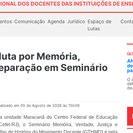
IONAL DOS DOCENTES DAS INSTITUIÇÕES DE ENS
entos
Comunicação
Agenda
Jurídico
Espaço de
Cont
Lutas
uta por Memória,
ÚL
Fo
Reparação em Seminário
18
Ex
Seg
con
alizado em 05 de Agosto de 2026 às 15h09
 na unidade Maracanã do Centro Federal de Educação
fet-RJ), o Seminário Memória, Verdade, Justiça e
AG
lho de História do Movimento Docente (GTHMD) e pela