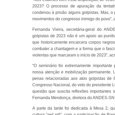
2023? O processo de apuração da tentati
condenou à prisão alguns golpistas. Mas, o 
movimentos do congresso inimigo do povo”, a
Fernanda Vieira, secretária-geral do AN
golpistas de 2023 não é um apoio ao puniti
que historicamente encarcera corpos negros 
combater a chantagem e a forma que o fascis
violentas que marcaram o início de 2023”, ac
“O seminário foi extremamente importante
nossa atenção e mobilização permanente. U
penas relacionadas aos atos golpistas de 8
Congresso Nacional, do veto do presidente L
questão que suscita reflexões importantes s
Fernanda Mendonça, diretora do ANDES-SN
A parte da tarde foi dedicada à Mesa 2, qu
cultura "red pill", com a participação de R