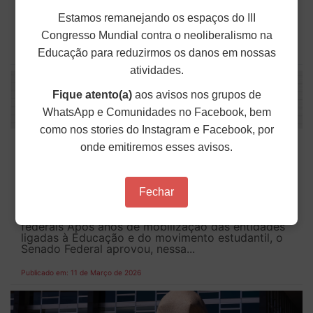
que aprofundam o debate sobre os efeitos da
organização do tempo de trabalho na vida da
Estamos remanejando os espaços do III
classe trabalhadora. Os 27º, 28º e 29º artigos da...
Congresso Mundial contra o neoliberalismo na
Educação para reduzirmos os danos em nossas
Publicado em: 12 de Março de 2026
atividades.
Fique atento(a)
aos avisos nos grupos de
WhatsApp e Comunidades no Facebook, bem
como nos stories do Instagram e Facebook, por
Senado aprova fim da lista tríplice para
onde emitiremos esses avisos.
escolha de reitoras e reitores; texto vai à
sanção
Fechar
Pressão de entidades da Educação impulsiona fim
da lista tríplice nas universidades e institutos
federais Após anos de mobilização das entidades
ligadas à Educação e do movimento estudantil, o
Senado Federal aprovou, nessa...
Publicado em: 11 de Março de 2026