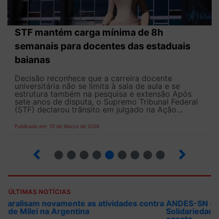
STF mantém carga mínima de 8h
semanais para docentes das estaduais
baianas
Decisão reconhece que a carreira docente
universitária não se limita à sala de aula e se
estrutura também na pesquisa e extensão Após
sete anos de disputa, o Supremo Tribunal Federal
(STF) declarou trânsito em julgado na Ação...
Publicado em: 10 de Março de 2026
13
14
15
16
17
18
19
20
21
ÚLTIMAS NOTÍCIAS
ANDES-SN convoca docentes para Dia de
Solidariedade Internacionalista com Cuba em 13 de