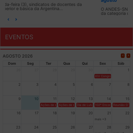
agosto
O ANDES-SN conclama suas seções sindicais e o conjunto
da categoria docente a construírem, no dia...
EVENTOS
AGOSTO 2026
Dom
Seg
Ter
Qua
Qui
Sex
Sáb
26
27
28
29
30
31
1
XIV Congresso Brasileiro 
2
3
4
5
6
7
8
9
10
11
12
13
14
15
Ações de solidariedade a Cuba no Rio Grande do Sul - 100 anos 
Ações de solidariedade a Cuba no Rio Grande do Su
Dia de Luta em Defesa de Cuba e da S
102º Encontro da Regional
Reunião GTPE
16
17
18
19
20
21
22
mais +3
23
24
25
26
27
28
29