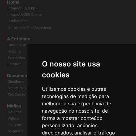
Home
InformANDES PDF
InformANDES Online
Publicações
Universidade e Sociedade
A Entidade
Diretoria Atual
História
O nosso site usa
Escritórios
Estatuto
cookies
Documentos
Circulares
Utilizamos cookies e outras
Notas Políticas
tecnologias de medição para
Rel. Conad/Congresso
melhorar a sua experiência de
navegação no nosso site, de
Mídias
Galerias
forma a mostrar conteúdo
Vídeos
personalizado, anúncios
Imagens
direcionados, analisar o tráfego
Materiais