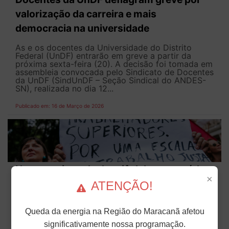
valorização da carreira e mais
democracia na universidade
As e os docentes da Universidade do Distrito
Federal (UnDF) entrarão em greve a partir da
próxima sexta-feira (20). A decisão foi tomada em
assembleia convocada pelo Sindicato de Docentes
da UnDF (SindUnDF – Seção Sindical do ANDES-
SN), realizada no dia 12...
Publicado em: 16 de Março de 2026
Novos artigos de dossiê debatem saúde
×
mental, desigualdades de gênero e
ATENÇÃO!
impactos da jornada 6x1
Queda da energia na Região do Maracanã afetou
O dossiê “Fim da Escala 6×1 e Redução da
significativamente nossa programação.
Jornada de Trabalho” publicou mais três textos