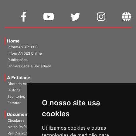
Home
InformANDES PDF
InformANDES Online
Publicações
Universidade e Sociedade
A Entidade
Diretoria Atual
História
O nosso site usa
Escritórios
Estatuto
cookies
Documentos
Circulares
Utilizamos cookies e outras
Notas Políticas
tecnologias de medição para