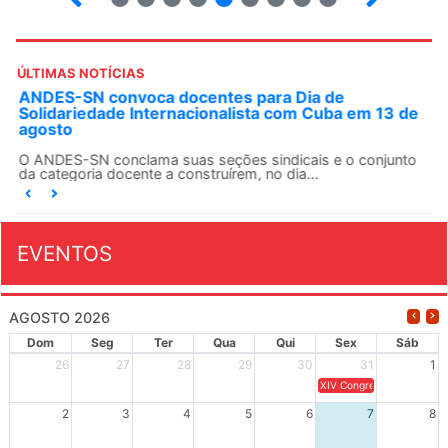
ÚLTIMAS NOTÍCIAS
ANDES-SN convoca docentes para Dia de
Solidariedade Internacionalista com Cuba em 13 de
agosto
O ANDES-SN conclama suas seções sindicais e o conjunto
da categoria docente a construírem, no dia...
EVENTOS
AGOSTO 2026
Dom
Seg
Ter
Qua
Qui
Sex
Sáb
26
27
28
29
30
31
1
XIV Congresso Brasileiro 
2
3
4
5
6
7
8