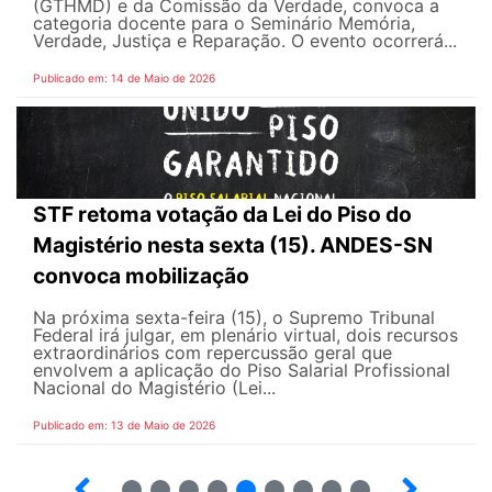
(GTHMD) e da Comissão da Verdade, convoca a
categoria docente para o Seminário Memória,
Verdade, Justiça e Reparação. O evento ocorrerá...
Publicado em: 14 de Maio de 2026
STF retoma votação da Lei do Piso do
Magistério nesta sexta (15). ANDES-SN
convoca mobilização
Na próxima sexta-feira (15), o Supremo Tribunal
Federal irá julgar, em plenário virtual, dois recursos
extraordinários com repercussão geral que
envolvem a aplicação do Piso Salarial Profissional
Nacional do Magistério (Lei...
Publicado em: 13 de Maio de 2026
6
7
8
9
10
12
13
14