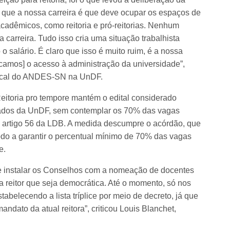
 que a nossa carreira é que deve ocupar os espaços de
acadêmicos, como reitoria e pró-reitorias. Nenhum
carreira. Tudo isso cria uma situação trabalhista
o salário. É claro que isso é muito ruim, é a nossa
icamos] o acesso à administração da universidade”,
ndical do ANDES-SN na UnDF.
eitoria pro tempore mantém o edital considerado
iados da UnDF, sem contemplar os 70% das vagas
o artigo 56 da LDB. A medida descumpre o acórdão, que
do a garantir o percentual mínimo de 70% das vagas
e.
 instalar os Conselhos com a nomeação de docentes
a reitor que seja democrática. Até o momento, só nos
tabelecendo a lista tríplice por meio de decreto, já que
ndato da atual reitora”, criticou Louis Blanchet,