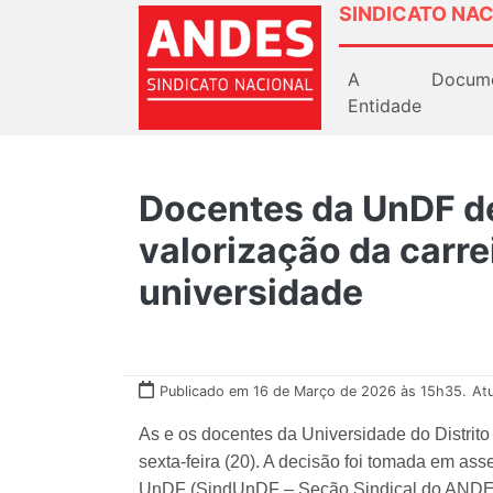
SINDICATO NAC
A
Docum
Entidade
Docentes da UnDF de
valorização da carre
universidade
Publicado em 16 de Março de 2026 às 15h35.
At
As e os docentes da Universidade do Distrito
sexta-feira (20). A decisão foi tomada em a
UnDF (SindUnDF – Seção Sindical do ANDES-