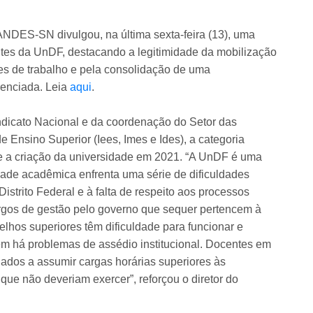
 ANDES-SN divulgou, na última sexta-feira (13), uma
ntes da UnDF, destacando a legitimidade da mobilização
ões de trabalho e pela consolidação de uma
renciada. Leia
aqui
.
ndicato Nacional e da coordenação do Setor das
 de Ensino Superior (Iees, Imes e Ides), a categoria
e a criação da universidade em 2021. “A UnDF é uma
ade acadêmica enfrenta uma série de dificuldades
istrito Federal e à falta de respeito aos processos
rgos de gestão pelo governo que sequer pertencem à
elhos superiores têm dificuldade para funcionar e
m há problemas de assédio institucional. Docentes em
nados a assumir cargas horárias superiores às
que não deveriam exercer”, reforçou o diretor do