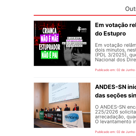
Out
Em votação re
do Estupro
Em votação relâm
dois minutos, nest
(PDL 3/2025), qu
Nacional dos Dire
Publicado em: 02 de Junho
ANDES-SN inic
das seções sin
O ANDES-SN encam
225/2026 solicit
arrecadação, quad
O levantamento in
Publicado em: 02 de Junho