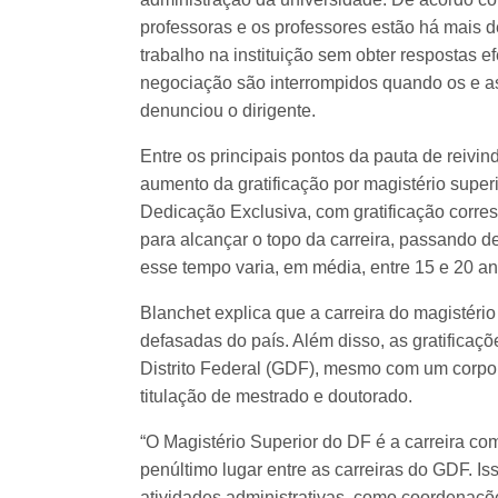
professoras e os professores estão há mais
trabalho na instituição sem obter respostas e
negociação são interrompidos quando os e as
denunciou o dirigente.
Entre os principais pontos da pauta de reivin
aumento da gratificação por magistério superi
Dedicação Exclusiva, com gratificação corr
para alcançar o topo da carreira, passando d
esse tempo varia, em média, entre 15 e 20 an
Blanchet explica que a carreira do magistério 
defasadas do país. Além disso, as gratificaç
Distrito Federal (GDF), mesmo com um corpo
titulação de mestrado e doutorado.
“O Magistério Superior do DF é a carreira c
penúltimo lugar entre as carreiras do GDF. Is
atividades administrativas, como coordenaçõ