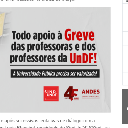
AG
re após sucessivas tentativas de diálogo com a
om Louis Blanchet, presidente do SindUnDF SSind., as