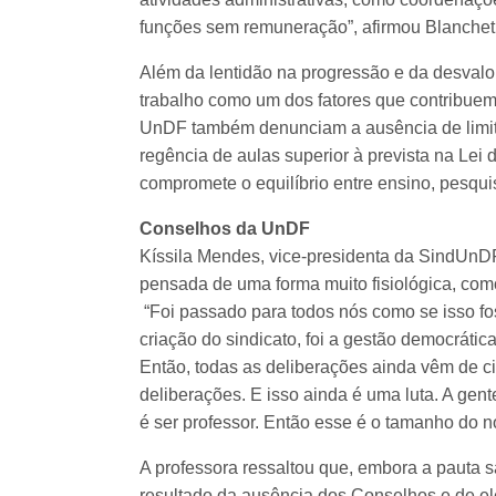
funções sem remuneração”, afirmou Blanchet
Além da lentidão na progressão e da desvalor
trabalho como um dos fatores que contribuem
UnDF também denunciam a ausência de limite
regência de aulas superior à prevista na Lei
compromete o equilíbrio entre ensino, pesqu
Conselhos da UnDF
Kíssila Mendes, vice-presidenta da SindUnDF.
pensada de uma forma muito fisiológica, co
“Foi passado para todos nós como se isso foss
criação do sindicato, foi a gestão democráti
Então, todas as deliberações ainda vêm de c
deliberações. E isso ainda é uma luta. A gent
é ser professor. Então esse é o tamanho do n
A professora ressaltou que, embora a pauta sa
resultado da ausência dos Conselhos e de elei