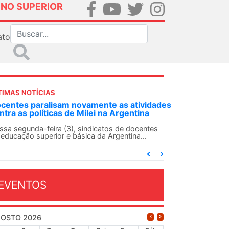
INO SUPERIOR
ato
TIMAS NOTÍCIAS
DES-SN convoca docentes para Dia de
lidariedade Internacionalista com Cuba em
 de agosto
ANDES-SN conclama suas seções sindicais e o
njunto da categoria docente a construírem, no
...
EVENTOS