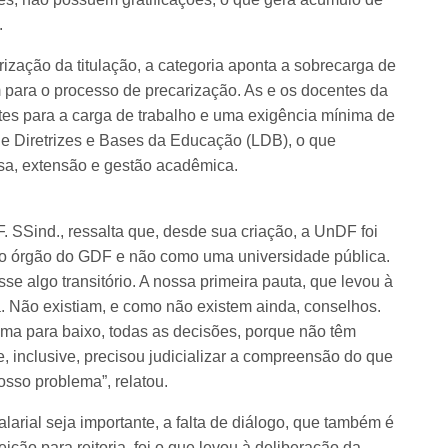
.
ização da titulação, a categoria aponta a sobrecarga de
 para o processo de precarização. As e os docentes da
s para a carga de trabalho e uma exigência mínima de
 de Diretrizes e Bases da Educação (LDB), o que
isa, extensão e gestão acadêmica.
 SSind., ressalta que, desde sua criação, a UnDF foi
mo órgão do GDF e não como uma universidade pública.
e algo transitório. A nossa primeira pauta, que levou à
ca. Não existiam, e como não existem ainda, conselhos.
ima para baixo, todas as decisões, porque não têm
e, inclusive, precisou judicializar a compreensão do que
osso problema”, relatou.
larial seja importante, a falta de diálogo, que também é
ção para reitoria, foi o que levou à deliberação da