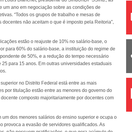
 de um ano em negociação sobre as condições de
fetivas. “Todos os grupos de trabalho e mesas de
 docentes não aceitam o que é imposto pela Reitoria”,
dicações estão o reajuste de 10% no salário-base, o
or para 60% do salário-base, a instituição do regime de
espondente de 50%, e a redução do tempo necessário
e 25 para 15 anos. Em outras universidades estaduais
os.
superior no Distrito Federal está entre as mais
ões por titulação estão entre as menores do governo do
 docente composto majoritariamente por docentes com
om um dos menores salários do ensino superior e ocupa o
so provoca a evasão de servidores qualificados. As
es, não possuem gratificações, o que gera acúmulo de