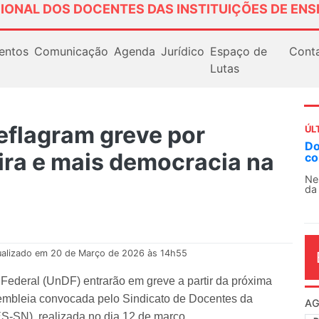
IONAL DOS DOCENTES DAS INSTITUIÇÕES DE ENS
entos
Comunicação
Agenda
Jurídico
Espaço de
Cont
Lutas
flagram greve por
ÚL
AN
ira e mais democracia na
So
13
O 
co
dia
ualizado em 20 de Março de 2026 às 14h55
 Federal (UnDF) entrarão em greve a partir da próxima
ssembleia convocada pelo Sindicato de Docentes da
SN), realizada no dia 12 de março.