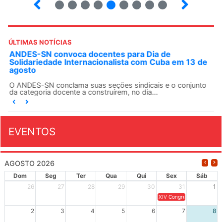
7
8
9
10
12
13
14
15
ÚLTIMAS NOTÍCIAS
ANDES-SN convoca docentes para Dia de
Solidariedade Internacionalista com Cuba em 13 de
agosto
O ANDES-SN conclama suas seções sindicais e o conjunto
da categoria docente a construírem, no dia...
EVENTOS
AGOSTO 2026
Dom
Seg
Ter
Qua
Qui
Sex
Sáb
26
27
28
29
30
31
1
XIV Congresso Brasileiro 
2
3
4
5
6
7
8