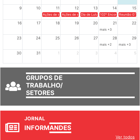
9
10
11
12
13
14
15
Ações de solidariedade a Cuba no Rio Grande do Sul - 100 anos 
Ações de solidariedade a Cuba no Rio Grande do Su
Dia de Luta em Defesa de Cuba e da S
102º Encontro da Regional
Reunião GTPE
16
17
18
19
20
21
22
mais +3
23
24
25
26
27
28
29
mais +2
mais +3
30
31
1
2
3
4
5
GRUPOS DE
TRABALHO/
SETORES
JORNAL
INFORM
ANDES