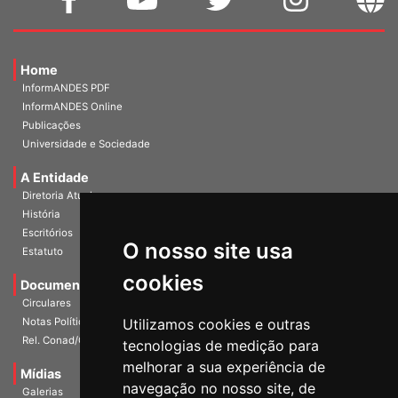
Home
InformANDES PDF
InformANDES Online
Publicações
Universidade e Sociedade
A Entidade
Diretoria Atual
História
O nosso site usa
Escritórios
Estatuto
cookies
Documentos
Circulares
Utilizamos cookies e outras
Notas Políticas
tecnologias de medição para
Rel. Conad/Congresso
melhorar a sua experiência de
navegação no nosso site, de
Mídias