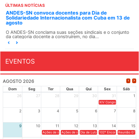
ÚLTIMAS NOTÍCIAS
ANDES-SN convoca docentes para Dia de
Solidariedade Internacionalista com Cuba em 13 de
agosto
O ANDES-SN conclama suas seções sindicais e o conjunto
da categoria docente a construírem, no dia...
EVENTOS
AGOSTO 2026
Dom
Seg
Ter
Qua
Qui
Sex
Sáb
26
27
28
29
30
31
1
XIV Congresso Brasileiro 
2
3
4
5
6
7
8
9
10
11
12
13
14
15
Ações de solidariedade a Cuba no Rio Grande do Sul - 100 anos 
Ações de solidariedade a Cuba no Rio Grande do Su
Dia de Luta em Defesa de Cuba e da S
102º Encontro da Regional
Reunião GTPE