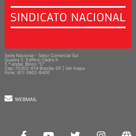
Sede Nacional - Setor Comercial Sul
Quadra 2, Edifício Cedro II
5 º andar, Bloco "C"
Cep: 70302-914 Brasília-DF |
Ver mapa
Fone: (61) 3962-8400
WEBMAIL