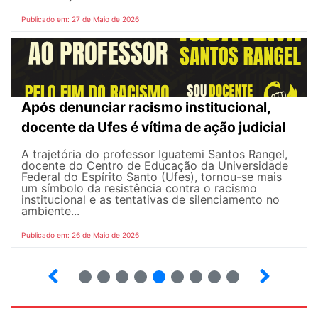
Publicado em: 27 de Maio de 2026
Após denunciar racismo institucional,
docente da Ufes é vítima de ação judicial
A trajetória do professor Iguatemi Santos Rangel,
docente do Centro de Educação da Universidade
Federal do Espírito Santo (Ufes), tornou-se mais
um símbolo da resistência contra o racismo
institucional e as tentativas de silenciamento no
ambiente...
Publicado em: 26 de Maio de 2026
4
5
6
7
8
9
10
12