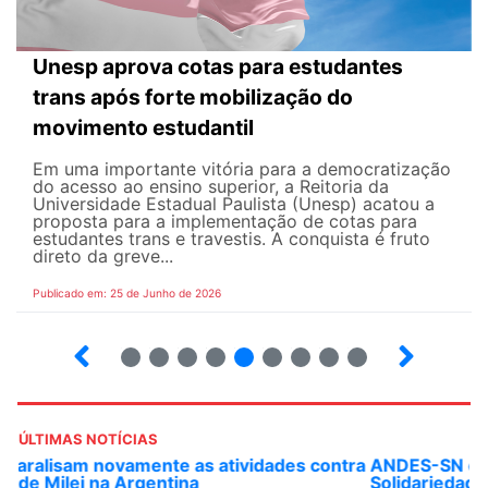
Unesp aprova cotas para estudantes
trans após forte mobilização do
movimento estudantil
Em uma importante vitória para a democratização
do acesso ao ensino superior, a Reitoria da
Universidade Estadual Paulista (Unesp) acatou a
proposta para a implementação de cotas para
estudantes trans e travestis. A conquista é fruto
direto da greve...
Publicado em: 25 de Junho de 2026
2
3
4
5
6
7
8
9
ÚLTIMAS NOTÍCIAS
ANDES-SN convoca docentes para Dia de
Solidariedade Internacionalista com Cuba em 13 de