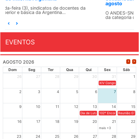
agosto
O ANDES-SN conclama suas seções sindicais e o conjunto
da categoria docente a construírem, no dia...
EVENTOS
AGOSTO 2026
Dom
Seg
Ter
Qua
Qui
Sex
Sáb
26
27
28
29
30
31
1
XIV Congresso Brasileiro 
2
3
4
5
6
7
8
9
10
11
12
13
14
15
Dia de Luta em Defesa de Cuba e da S
102º Encontro da Regional
Reunião GTPE
16
17
18
19
20
21
22
mais +3