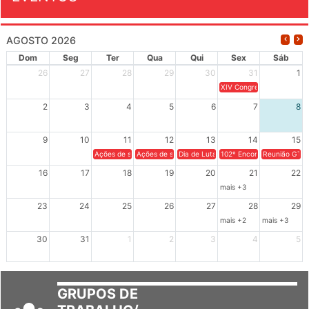
EVENTOS
AGOSTO 2026
Dom
Seg
Ter
Qua
Qui
Sex
Sáb
26
27
28
29
30
31
1
XIV Congresso Brasileiro 
2
3
4
5
6
7
8
9
10
11
12
13
14
15
Ações de solidariedade a Cuba no Rio Grande do Sul - 100 anos 
Ações de solidariedade a Cuba no Rio Grande do Su
Dia de Luta em Defesa de Cuba e da S
102º Encontro da Regional
Reunião GTPE
16
17
18
19
20
21
22
mais +3
23
24
25
26
27
28
29
mais +2
mais +3
30
31
1
2
3
4
5
GRUPOS DE