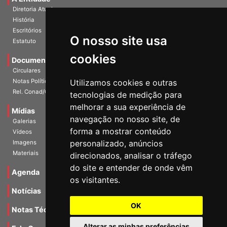
A Entidade
Diretoria Atual
História
O nosso site usa
Escritórios
Estatuto
cookies
Documentos
Circulares
Utilizamos cookies e outras
Notas Políticas
tecnologias de medição para
Rel. Conad/Congresso
melhorar a sua experiência de
navegação no nosso site, de
Mídias
Galerias
forma a mostrar conteúdo
Vídeos
personalizado, anúncios
Imagens
direcionados, analisar o tráfego
Materiais
do site e entender de onde vêm
os visitantes.
Agenda
Notícias
OK
Notas Técnicas
Alterar as minhas preferências