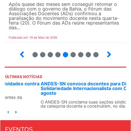
Após quase dez meses sem conseguir retomar o
diálogo com o governo da Bahia, o Fórum das
Associações Docentes (ADs) confirmou a
paralisação do movimento docente nesta quarta-
feira (20). O Fórum das ADs reúne representantes
das...
Publicado em: 19 de Maio de 2026
5
6
7
8
9
10
12
13
ÚLTIMAS NOTÍCIAS
ANDES-SN convoca docentes para Dia de
Solidariedade Internacionalista com Cuba em 13 de
agosto
O ANDES-SN conclama suas seções sindicais e o conjunto
da categoria docente a construírem, no dia...