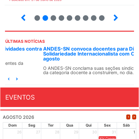
2
3
4
5
6
7
8
9
ÚLTIMAS NOTÍCIAS
ANDES-SN convoca docentes para Dia de
Solidariedade Internacionalista com Cuba em 13 de
agosto
O ANDES-SN conclama suas seções sindicais e o conjunto
da categoria docente a construírem, no dia...
EVENTOS
AGOSTO 2026
Dom
Seg
Ter
Qua
Qui
Sex
Sáb
26
27
28
29
30
31
1