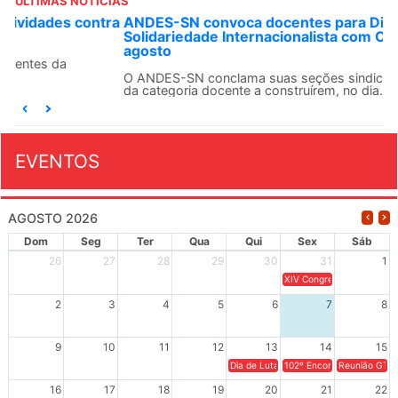
ÚLTIMAS NOTÍCIAS
ANDES-SN convoca docentes para Dia de
Solidariedade Internacionalista com Cuba em 13 de
agosto
O ANDES-SN conclama suas seções sindicais e o conjunto
da categoria docente a construírem, no dia...
EVENTOS
AGOSTO 2026
Dom
Seg
Ter
Qua
Qui
Sex
Sáb
26
27
28
29
30
31
1
XIV Congresso Brasileiro 
2
3
4
5
6
7
8
9
10
11
12
13
14
15
Dia de Luta em Defesa de Cuba e da S
102º Encontro da Regional
Reunião GTPE