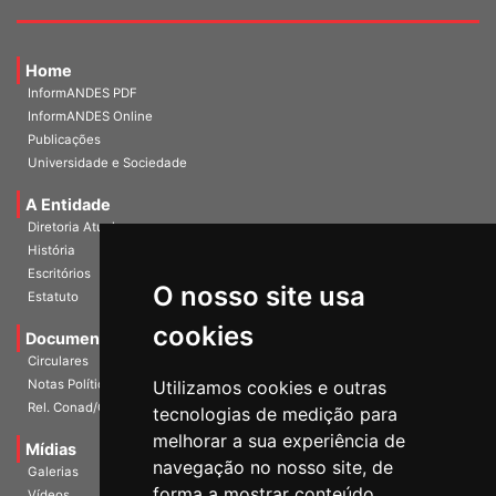
Home
InformANDES PDF
InformANDES Online
Publicações
Universidade e Sociedade
A Entidade
Diretoria Atual
História
O nosso site usa
Escritórios
Estatuto
cookies
Documentos
Circulares
Utilizamos cookies e outras
Notas Políticas
tecnologias de medição para
Rel. Conad/Congresso
melhorar a sua experiência de
navegação no nosso site, de
Mídias
Galerias
forma a mostrar conteúdo