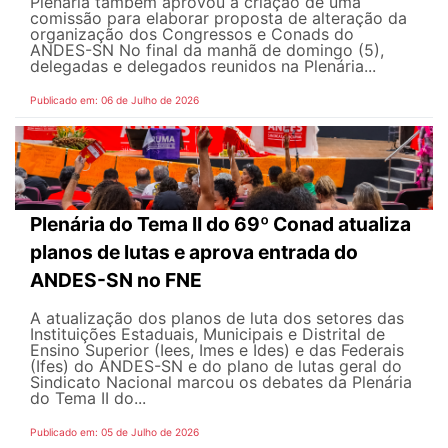
Plenária também aprovou a criação de uma
comissão para elaborar proposta de alteração da
organização dos Congressos e Conads do
ANDES-SN No final da manhã de domingo (5),
delegadas e delegados reunidos na Plenária...
Publicado em: 06 de Julho de 2026
Plenária do Tema II do 69º Conad atualiza
planos de lutas e aprova entrada do
ANDES-SN no FNE
A atualização dos planos de luta dos setores das
Instituições Estaduais, Municipais e Distrital de
Ensino Superior (Iees, Imes e Ides) e das Federais
(Ifes) do ANDES-SN e do plano de lutas geral do
Sindicato Nacional marcou os debates da Plenária
do Tema II do...
Publicado em: 05 de Julho de 2026