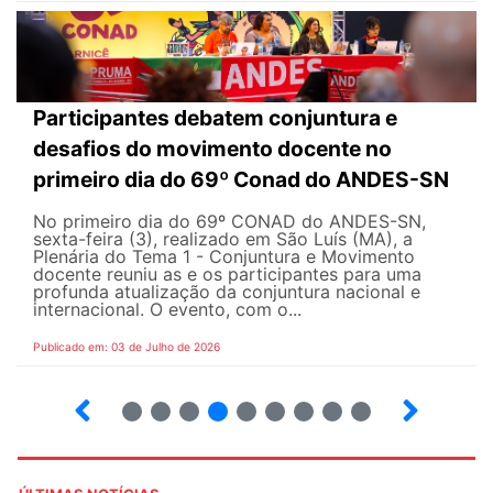
Participantes debatem conjuntura e
desafios do movimento docente no
primeiro dia do 69º Conad do ANDES-SN
No primeiro dia do 69º CONAD do ANDES-SN,
sexta-feira (3), realizado em São Luís (MA), a
Plenária do Tema 1 - Conjuntura e Movimento
docente reuniu as e os participantes para uma
profunda atualização da conjuntura nacional e
internacional. O evento, com o...
Publicado em: 03 de Julho de 2026
2
3
4
5
6
7
8
9