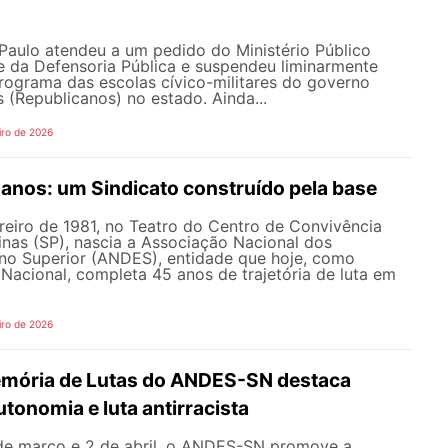
Paulo atendeu a um pedido do Ministério Público
e da Defensoria Pública e suspendeu liminarmente
programa das escolas cívico-militares do governo
s (Republicanos) no estado. Ainda...
iro de 2026
nos: um Sindicato construído pela base
reiro de 1981, no Teatro do Centro de Convivência
nas (SP), nascia a Associação Nacional dos
no Superior (ANDES), entidade que hoje, como
acional, completa 45 anos de trajetória de luta em
iro de 2026
mória de Lutas do ANDES-SN destaca
tonomia e luta antirracista
 de março e 2 de abril, o ANDES-SN promove a