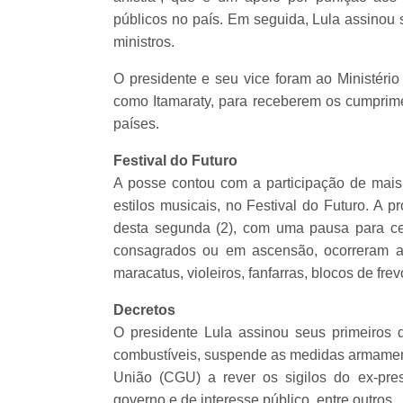
públicos no país. Em seguida, Lula assinou 
ministros.
O presidente e seu vice foram ao Ministéri
como Itamaraty, para receberem os cumprime
países.
Festival do Futuro
A posse contou com a participação de mais d
estilos musicais, no Festival do Futuro. 
desta segunda (2), com uma pausa para cer
consagrados ou em ascensão, ocorreram ap
maracatus, violeiros, fanfarras, blocos de frev
Decretos
O presidente Lula assinou seus primeiros 
combustíveis, suspende as medidas armamenti
União (CGU) a rever os sigilos do ex-pre
governo e de interesse público, entre outros.