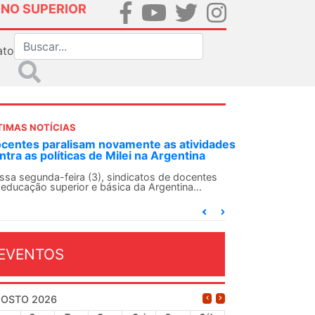
INO SUPERIOR
ato
TIMAS NOTÍCIAS
DES-SN convoca docentes para Dia de
lidariedade Internacionalista com Cuba em
 de agosto
ANDES-SN conclama suas seções sindicais e o
njunto da categoria docente a construírem, no
...
EVENTOS