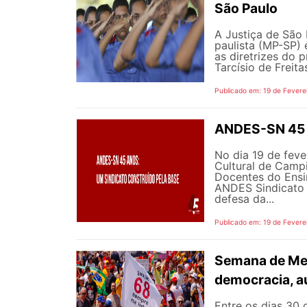
São Paulo
A Justiça de São 
paulista (MP-SP) 
as diretrizes do 
Tarcísio de Freita
Publicado em: 19 de Fevere
ANDES-SN 45 a
No dia 19 de feve
Cultural de Campi
Docentes do Ensi
ANDES Sindicato N
defesa da...
Publicado em: 19 de Fevere
Semana de Me
democracia, au
Entre os dias 30