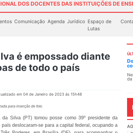
IONAL DOS DOCENTES DAS INSTITUIÇÕES DE ENS
entos
Comunicação
Agenda
Jurídico
Espaço de
Cont
Lutas
Silva é empossado diante
ÚL
AN
as de todo o país
So
13
O 
co
dia
tualizado em 04 de Janeiro de 2023 às 15h48
zada para inserção de foto.
la da Silva (PT) tomou posse como 39º presidente da
 o país deslocaram-se para a capital federal, ocupando a
 Três Poderes, em Brasília (DF), para acompanhar o