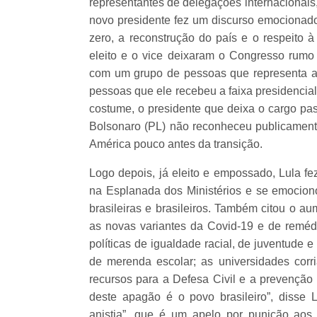
representantes de delegações internacionais
novo presidente fez um discurso emociona
zero, a reconstrução do país e o respeito à
eleito e o vice deixaram o Congresso rumo 
com um grupo de pessoas que representa a 
pessoas que ele recebeu a faixa presidencia
costume, o presidente que deixa o cargo pas
Bolsonaro (PL) não reconheceu publicamente
América pouco antes da transição.
Logo depois, já eleito e empossado, Lula f
na Esplanada dos Ministérios e se emocion
brasileiras e brasileiros. Também citou o au
as novas variantes da Covid-19 e de reméd
políticas de igualdade racial, de juventude 
de merenda escolar; as universidades corri
recursos para a Defesa Civil e a prevenção
deste apagão é o povo brasileiro”, disse 
anistia”, que é um apelo por punição aos 