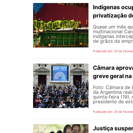
Indígenas ocup
privatização d
Quase um mês apó
multinacional Car
indígenas interce
de grãos da empre
Publicado em: 20 de Fevere
Câmara aprova
greve geral na
Foto: Cámara de 
da Argentina real
quinta-feira (19)
presidente de ext
Publicado em: 20 de Fevere
Justiça suspen