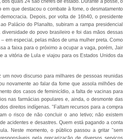
, dos quais 24 são chefes de estado. Durante a posse, o
do em que destacou o combate à fome, o desmatamento
 democracia. Depois, por volta de 16h40, o presidente
ao Palácio do Planalto, subiram a rampa presidencial
diversidade do povo brasileiro e foi das mãos dessas
l – em especial, pelas mãos de uma mulher preta. Como
sa a faixa para o próximo a ocupar a vaga, porém, Jair
 a vitória de Lula e viajou para os Estados Unidos da
ez um novo discurso para milhares de pessoas reunidas
ou novamente ao falar da fome que assola milhões de
mento dos casos de feminicídio, a falta de vacinas para
ios nas farmácias populares e, ainda, o desmonte das
e dos direitos indígenas. "Faltam recursos para a compra
am o risco de não concluir o ano letivo; não existem
 de acidentes e desastres. Quem está pagando a conta
Lula. Neste momento, o público passou a gritar "sem
responsáveis pela precarização de diversos serviços