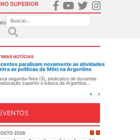
INO SUPERIOR
ato
TIMAS NOTÍCIAS
DES-SN convoca docentes para Dia de
lidariedade Internacionalista com Cuba em
 de agosto
ANDES-SN conclama suas seções sindicais e o
njunto da categoria docente a construírem, no
...
EVENTOS