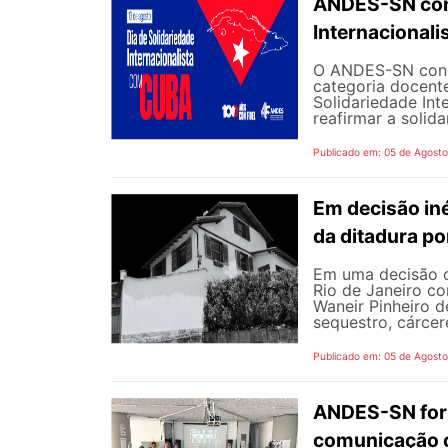
ANDES-SN conv
Internacional
O ANDES-SN concl
categoria docente
Solidariedade Int
reafirmar a solida
Publicado em: 05 de Agost
Em decisão iné
da ditadura p
Em uma decisão co
Rio de Janeiro c
Waneir Pinheiro 
sequestro, cárcere
Publicado em: 05 de Agost
ANDES-SN fort
comunicação c