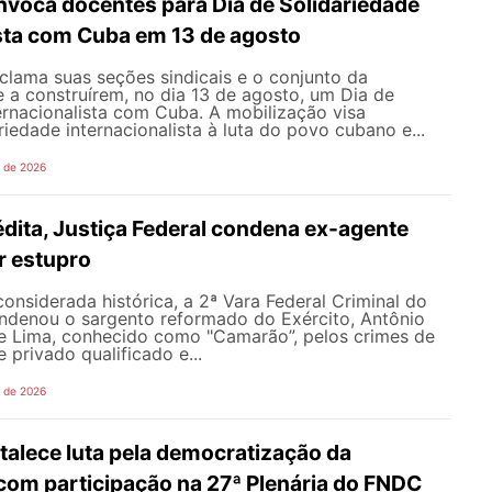
oca docentes para Dia de Solidariedade
ista com Cuba em 13 de agosto
ama suas seções sindicais e o conjunto da
 a construírem, no dia 13 de agosto, um Dia de
ernacionalista com Cuba. A mobilização visa
riedade internacionalista à luta do povo cubano e...
o de 2026
dita, Justiça Federal condena ex-agente
or estupro
nsiderada histórica, a 2ª Vara Federal Criminal do
ondenou o sargento reformado do Exército, Antônio
de Lima, conhecido como "Camarão”, pelos crimes de
 privado qualificado e...
o de 2026
alece luta pela democratização da
om participação na 27ª Plenária do FNDC