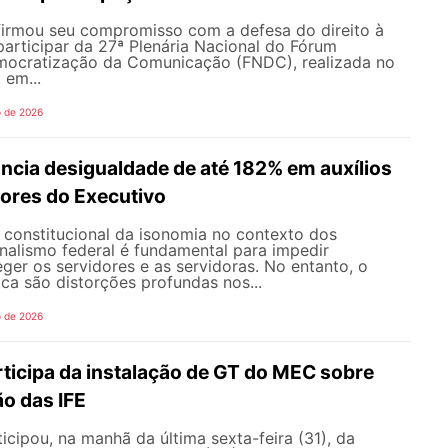
rmou seu compromisso com a defesa do direito à
articipar da 27ª Plenária Nacional do Fórum
mocratização da Comunicação (FNDC), realizada no
 em...
o de 2026
ncia desigualdade de até 182% em auxílios
dores do Executivo
o constitucional da isonomia no contexto dos
onalismo federal é fundamental para impedir
teger os servidores e as servidoras. No entanto, o
ica são distorções profundas nos...
o de 2026
icipa da instalação de GT do MEC sobre
o das IFE
ipou, na manhã da última sexta-feira (31), da