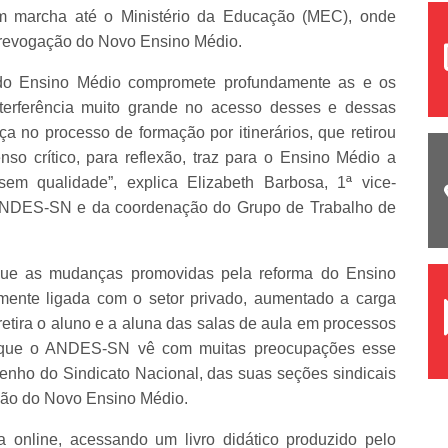
m marcha até o Ministério da Educação (MEC), onde
ta revogação do Novo Ensino Médio.
 do Ensino Médio compromete profundamente as e os
terferência muito grande no acesso desses e dessas
a no processo de formação por itinerários, que retirou
so crítico, para reflexão, traz para o Ensino Médio a
sem qualidade”, explica Elizabeth Barbosa, 1ª vice-
 ANDES-SN e da coordenação do Grupo de Trabalho de
 que as mudanças promovidas pela reforma do Ensino
mente ligada com o setor privado, aumentado a carga
etira o aluno e a aluna das salas de aula em processos
ta que o ANDES-SN vê com muitas preocupações esse
enho do Sindicato Nacional, das suas seções sindicais
ação do Novo Ensino Médio.
a online, acessando um livro didático produzido pelo