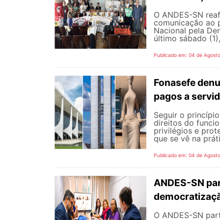
O ANDES-SN reafi
comunicação ao p
Nacional pela De
último sábado (1),
Publicado em: 04 de Agost
Fonasefe denu
pagos a servi
Seguir o princípi
direitos do funci
privilégios e pro
que se vê na prát
Publicado em: 04 de Agost
ANDES-SN part
democratizaçã
O ANDES-SN partic