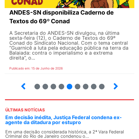
ANDES-SN disponibiliza Caderno de
Textos do 69º Conad
A Secretaria do ANDES-SN divulgou, na última
sexta-feira (12), o Caderno de Textos do 69º
Conad do Sindicato Nacional. Com o tema central
“Guarnicê a luta pela educação pública na terra da
Balaiada: contra o imperialismo e a extrema
direita”, o...
Publicado em: 15 de Junho de 2026
2
3
4
5
6
7
8
9
10
ÚLTIMAS NOTÍCIAS
Em decisão inédita, Justiça Federal condena ex-
agente da ditadura por estupro
Em uma decisão considerada histórica, a 2ª Vara Federal
Criminal do Rio de Janeiro condenou o...