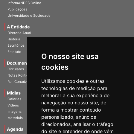
InformANDES Online
Publicações
Universidade e Sociedade
A Entidade
Diretoria Atual
História
Escritórios
Estatuto
O nosso site usa
Documentos
cookies
Circulares
Notas Políticas
Utilizamos cookies e outras
Rel. Conad/Congresso
tecnologias de medição para
Mídias
melhorar a sua experiência de
Galerias
navegação no nosso site, de
Vídeos
forma a mostrar conteúdo
Imagens
personalizado, anúncios
Materiais
direcionados, analisar o tráfego
Agenda
do site e entender de onde vêm