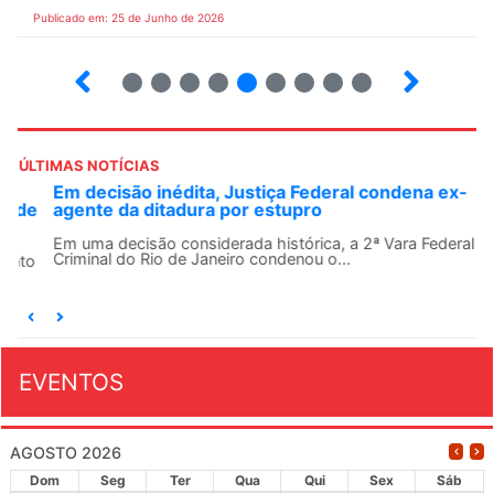
Publicado em: 25 de Junho de 2026
2
3
4
5
6
7
8
9
ÚLTIMAS NOTÍCIAS
Em decisão inédita, Justiça Federal condena ex-
agente da ditadura por estupro
Em uma decisão considerada histórica, a 2ª Vara Federal
Criminal do Rio de Janeiro condenou o...
EVENTOS
AGOSTO 2026
Dom
Seg
Ter
Qua
Qui
Sex
Sáb
26
27
28
29
30
31
1