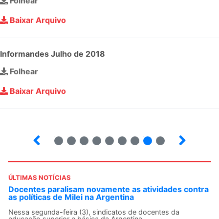
Folhear
Baixar Arquivo
Informandes Julho de 2018
Folhear
Baixar Arquivo
3
4
5
6
7
8
9
10
ÚLTIMAS NOTÍCIAS
 contra
ANDES-SN convoca docentes para Dia de
Solidariedade Internacionalista com Cuba em 13 d
agosto