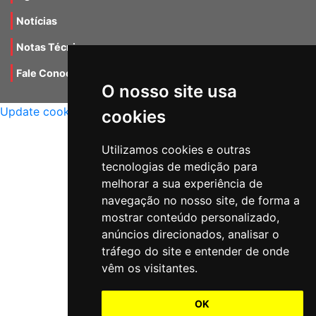
Notícias
Notas Técnicas
Fale Conocsco
O nosso site usa
MANTIDO POR Camaleão Soft
Update cookies preferences
cookies
Utilizamos cookies e outras
tecnologias de medição para
melhorar a sua experiência de
navegação no nosso site, de forma a
mostrar conteúdo personalizado,
anúncios direcionados, analisar o
tráfego do site e entender de onde
vêm os visitantes.
OK