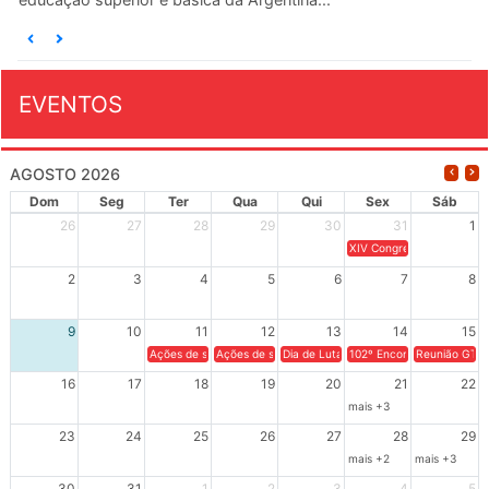
O ANDES-SN conclama suas seções sindicais e o conjunt
da categoria docente a construírem, no dia...
EVENTOS
AGOSTO 2026
Dom
Seg
Ter
Qua
Qui
Sex
Sáb
26
27
28
29
30
31
1
XIV Congresso Brasileiro 
2
3
4
5
6
7
8
9
10
11
12
13
14
15
Ações de solidariedade a Cuba no Rio Grande do Sul - 100 anos 
Ações de solidariedade a Cuba no Rio Grande do Su
Dia de Luta em Defesa de Cuba e da S
102º Encontro da Regional
Reunião GTPE
16
17
18
19
20
21
22
mais +3
23
24
25
26
27
28
29
mais +2
mais +3
30
31
1
2
3
4
5