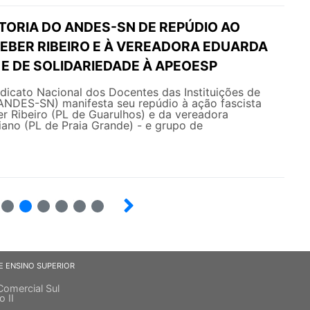
TORIA DO ANDES-SN DE REPÚDIO AO
EBER RIBEIRO E À VEREADORA EDUARDA
E DE SOLIDARIEDADE À APEOESP
ndicato Nacional dos Docentes das Instituições de
(ANDES-SN) manifesta seu repúdio à ação fascista
r Ribeiro (PL de Guarulhos) e da vereadora
no (PL de Praia Grande) - e grupo de
6
7
8
9
10
E ENSINO SUPERIOR
Comercial Sul
o II