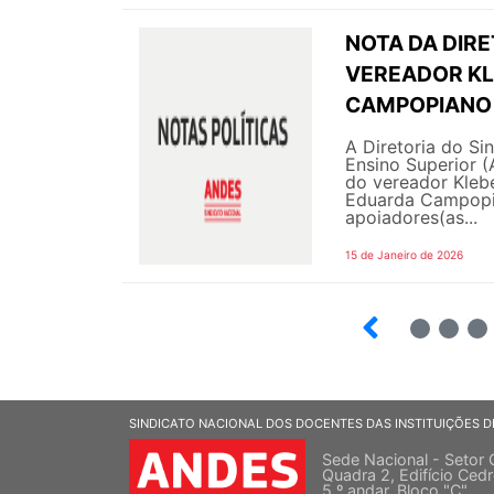
NOTA DA DIRE
VEREADOR KL
CAMPOPIANO 
A Diretoria do Si
Ensino Superior 
do vereador Klebe
Eduarda Campopia
apoiadores(as...
15 de Janeiro de 2026
3
4
5
SINDICATO NACIONAL DOS DOCENTES DAS INSTITUIÇÕES D
Sede Nacional - Setor 
Quadra 2, Edifício Cedr
5 º andar, Bloco "C"