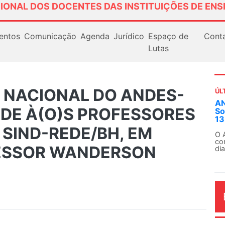
IONAL DOS DOCENTES DAS INSTITUIÇÕES DE ENS
entos
Comunicação
Agenda
Jurídico
Espaço de
Cont
Lutas
A NACIONAL DO ANDES-
ÚL
AN
ADE À(O)S PROFESSORES
So
13
SIND-REDE/BH, EM
O 
co
FESSOR WANDERSON
dia