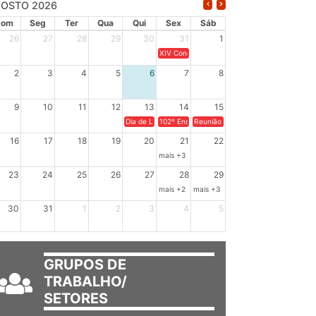
OSTO 2026
Dom
Seg
Ter
Qua
Qui
Sex
Sáb
26
27
28
29
30
31
1
XIV Congresso Brasileiro de Pesquisadores(a
2
3
4
5
6
7
8
9
10
11
12
13
14
15
Dia de Luta em Defesa de Cuba e da Soberania dos Po
102º Encontro da Regional Leste, “Em terra e
Reunião GTPE.
16
17
18
19
20
21
22
mais +3
23
24
25
26
27
28
29
mais +2
mais +3
30
31
1
2
3
4
5
GRUPOS DE
TRABALHO/
SETORES