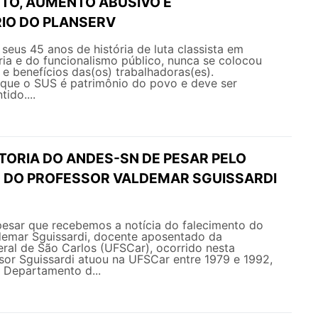
O, AUMENTO ABUSIVO E
IO DO PLANSERV
eus 45 anos de história de luta classista em
ia e do funcionalismo público, nunca se colocou
s e benefícios das(os) trabalhadoras(es).
ue o SUS é patrimônio do povo e deve ser
ido....
TORIA DO ANDES-SN DE PESAR PELO
 DO PROFESSOR VALDEMAR SGUISSARDI
esar que recebemos a notícia do falecimento do
ldemar Sguissardi, docente aposentado da
ral de São Carlos (UFSCar), ocorrido nesta
sor Sguissardi atuou na UFSCar entre 1979 e 1992,
Departamento d...