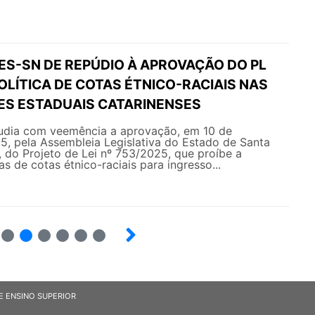
ES-SN DE REPÚDIO À APROVAÇÃO DO PL
OLÍTICA DE COTAS ÉTNICO-RACIAIS NAS
ES ESTADUAIS CATARINENSES
dia com veemência a aprovação, em 10 de
, pela Assembleia Legislativa do Estado de Santa
 do Projeto de Lei nº 753/2025, que proíbe a
s de cotas étnico-raciais para ingresso...
7
8
9
10
12
E ENSINO SUPERIOR