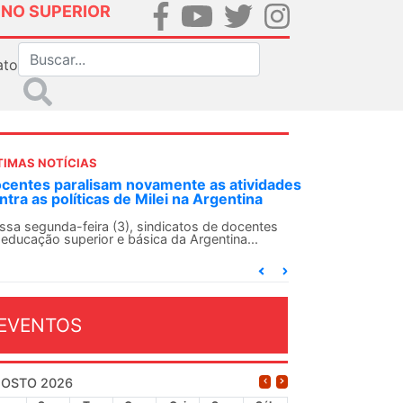
INO SUPERIOR
ato
TIMAS NOTÍCIAS
ovamente as atividades
ANDES-SN convoca docentes pa
 Milei na Argentina
Solidariedade Internacionalist
13 de agosto
 sindicatos de docentes
sica da Argentina...
O ANDES-SN conclama suas seções s
conjunto da categoria docente a con
dia...
EVENTOS
OSTO 2026