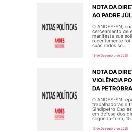
NOTA DA DIR
AO PADRE JÚL
O ANDES-SN, com
cerceamento de ex
manifesta sua sol
recentemente foi 
suas redes so...
19 de Dezembro de 2025
NOTA DA DIRE
VIOLÊNCIA P
DA PETROBR
O ANDES-SN repud
trabalhadoras e t
Sindipetro Caxias
em defesa dos dir
segunda-feira, 15
15 de Dezembro de 2025