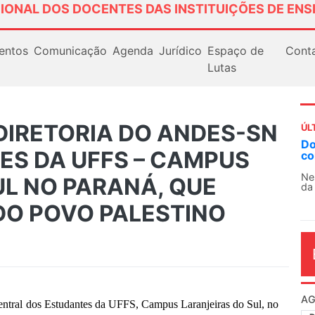
IONAL DOS DOCENTES DAS INSTITUIÇÕES DE ENS
entos
Comunicação
Agenda
Jurídico
Espaço de
Cont
Lutas
DIRETORIA DO ANDES-SN
ÚL
Docentes paralisam n
ES DA UFFS – CAMPUS
contra as políticas de
Nessa segunda-feira (3),
UL NO PARANÁ, QUE
da educação superior e bá
DO POVO PALESTINO
AG
tral dos Estudantes da UFFS, Campus Laranjeiras do Sul, no