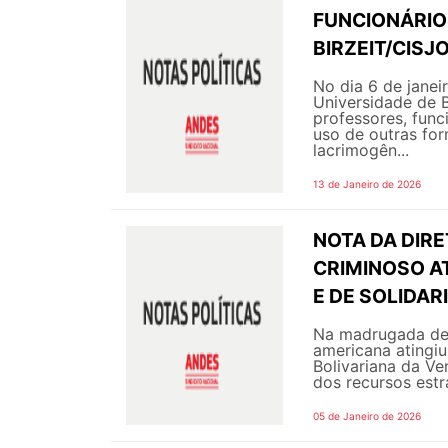
FUNCIONÁRIO
BIRZEIT/CISJ
No dia 6 de janei
Universidade de B
professores, func
uso de outras fo
lacrimogên...
13 de Janeiro de 2026
NOTA DA DIRE
CRIMINOSO A
E DE SOLIDA
Na madrugada de s
americana atingiu
Bolivariana da Ve
dos recursos estra
05 de Janeiro de 2026