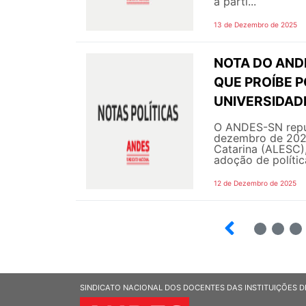
a parti...
13 de Dezembro de 2025
NOTA DO AND
QUE PROÍBE P
UNIVERSIDAD
O ANDES-SN repu
dezembro de 2025
Catarina (ALESC),
adoção de política
12 de Dezembro de 2025
4
5
6
SINDICATO NACIONAL DOS DOCENTES DAS INSTITUIÇÕES D