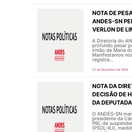
NOTA DE PESA
ANDES-SN PE
VERLON DE L
A Diretoria do A
profundo pesar p
irmão de Maria do
Manifestamos noss
registra...
13 de Dezembro de 2025
NOTA DA DIRE
DECISÃO DE 
DA DEPUTADA
O ANDES-SN manif
presidente da Câ
PB), de suspender
(PSOL-RJ), medida