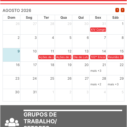
AGOSTO 2026
Dom
Seg
Ter
Qua
Qui
Sex
Sáb
26
27
28
29
30
31
1
XIV Congresso Brasileiro 
2
3
4
5
6
7
8
9
10
11
12
13
14
15
Ações de solidariedade a Cuba no Rio Grande do Sul - 100 anos 
Ações de solidariedade a Cuba no Rio Grande do Su
Dia de Luta em Defesa de Cuba e da S
102º Encontro da Regional
Reunião GTPE
16
17
18
19
20
21
22
mais +3
23
24
25
26
27
28
29
mais +2
mais +3
30
31
1
2
3
4
5
GRUPOS DE
TRABALHO/