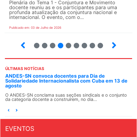
Plenária do Tema 1 - Conjuntura e Movimento
docente reuniu as e os participantes para uma
profunda atualização da conjuntura nacional e
internacional. O evento, com o...
Publicado em: 03 de Julho de 2026
2
3
4
5
6
7
8
9
ÚLTIMAS NOTÍCIAS
ANDES-SN convoca docentes para Dia de
Solidariedade Internacionalista com Cuba em 13 de
agosto
O ANDES-SN conclama suas seções sindicais e o conjunto
da categoria docente a construírem, no dia...
EVENTOS