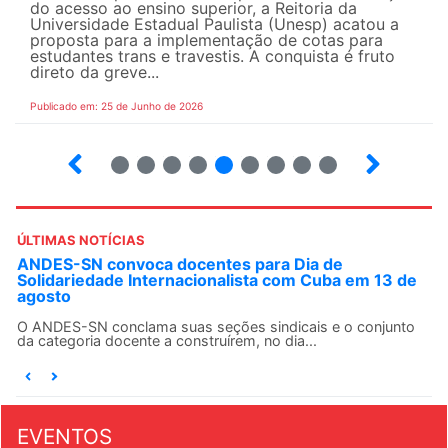
do acesso ao ensino superior, a Reitoria da
Universidade Estadual Paulista (Unesp) acatou a
proposta para a implementação de cotas para
estudantes trans e travestis. A conquista é fruto
direto da greve...
Publicado em: 25 de Junho de 2026
2
3
4
5
6
7
8
9
ÚLTIMAS NOTÍCIAS
ANDES-SN convoca docentes para Dia de
Solidariedade Internacionalista com Cuba em 13 de
agosto
O ANDES-SN conclama suas seções sindicais e o conjunto
da categoria docente a construírem, no dia...
EVENTOS