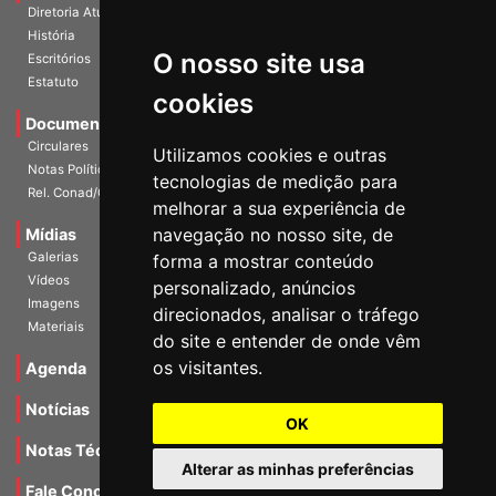
Diretoria Atual
História
O nosso site usa
Escritórios
Estatuto
cookies
Documentos
Circulares
Utilizamos cookies e outras
Notas Políticas
tecnologias de medição para
Rel. Conad/Congresso
melhorar a sua experiência de
navegação no nosso site, de
Mídias
Galerias
forma a mostrar conteúdo
Vídeos
personalizado, anúncios
Imagens
direcionados, analisar o tráfego
Materiais
do site e entender de onde vêm
os visitantes.
Agenda
Notícias
OK
Notas Técnicas
Alterar as minhas preferências
Fale Conocsco