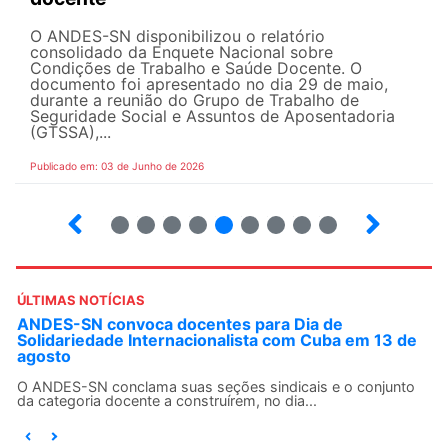
O ANDES-SN disponibilizou o relatório
consolidado da Enquete Nacional sobre
Condições de Trabalho e Saúde Docente. O
documento foi apresentado no dia 29 de maio,
durante a reunião do Grupo de Trabalho de
Seguridade Social e Assuntos de Aposentadoria
(GTSSA),...
Publicado em: 03 de Junho de 2026
3
4
5
6
7
8
9
10
ÚLTIMAS NOTÍCIAS
ANDES-SN convoca docentes para Dia de
Solidariedade Internacionalista com Cuba em 13 de
agosto
O ANDES-SN conclama suas seções sindicais e o conjunto
da categoria docente a construírem, no dia...