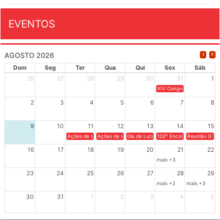
EVENTOS
AGOSTO 2026
Dom
Seg
Ter
Qua
Qui
Sex
Sáb
26
27
28
29
30
31
1
XIV Congresso Brasileiro 
2
3
4
5
6
7
8
9
10
11
12
13
14
15
Ações de solidariedade a Cuba no Rio Grande do Sul - 100 anos 
Ações de solidariedade a Cuba no Rio Grande do Su
Dia de Luta em Defesa de Cuba e da S
102º Encontro da Regional
Reunião GTPE
16
17
18
19
20
21
22
mais +3
23
24
25
26
27
28
29
mais +2
mais +3
30
31
1
2
3
4
5