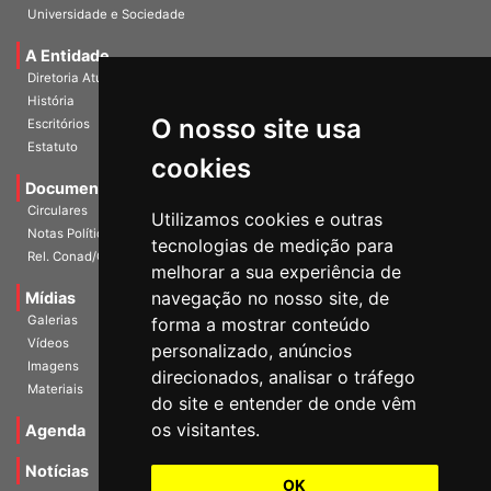
Universidade e Sociedade
A Entidade
Diretoria Atual
História
O nosso site usa
Escritórios
Estatuto
cookies
Documentos
Circulares
Utilizamos cookies e outras
Notas Políticas
tecnologias de medição para
Rel. Conad/Congresso
melhorar a sua experiência de
navegação no nosso site, de
Mídias
Galerias
forma a mostrar conteúdo
Vídeos
personalizado, anúncios
Imagens
direcionados, analisar o tráfego
Materiais
do site e entender de onde vêm
os visitantes.
Agenda
Notícias
OK