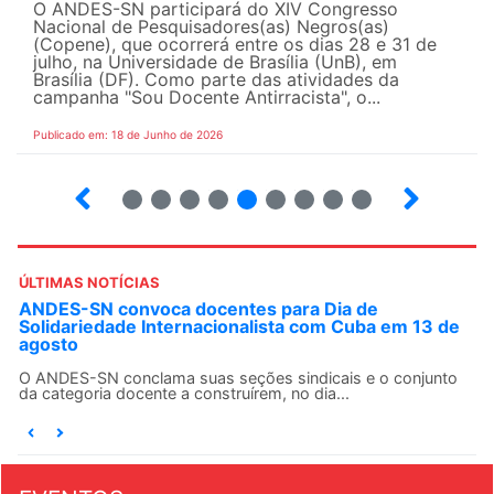
O ANDES-SN participará do XIV Congresso
Nacional de Pesquisadores(as) Negros(as)
(Copene), que ocorrerá entre os dias 28 e 31 de
julho, na Universidade de Brasília (UnB), em
Brasília (DF). Como parte das atividades da
campanha "Sou Docente Antirracista", o...
Publicado em: 18 de Junho de 2026
2
3
4
5
6
7
8
9
10
ÚLTIMAS NOTÍCIAS
ANDES-SN convoca docentes para Dia de
Solidariedade Internacionalista com Cuba em 13 de
agosto
O ANDES-SN conclama suas seções sindicais e o conjunto
da categoria docente a construírem, no dia...