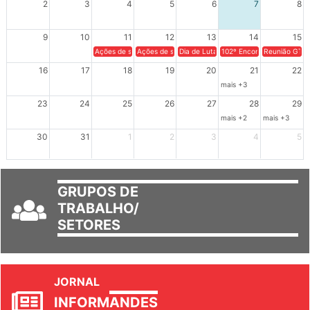
2
3
4
5
6
7
8
9
10
11
12
13
14
15
Ações de solidariedade a Cuba no Rio Grande do Sul - 100 anos 
Ações de solidariedade a Cuba no Rio Grande do Su
Dia de Luta em Defesa de Cuba e da S
102º Encontro da Regional
Reunião GTPE
16
17
18
19
20
21
22
mais +3
23
24
25
26
27
28
29
mais +2
mais +3
30
31
1
2
3
4
5
GRUPOS DE
TRABALHO/
SETORES
JORNAL
INFORM
ANDES