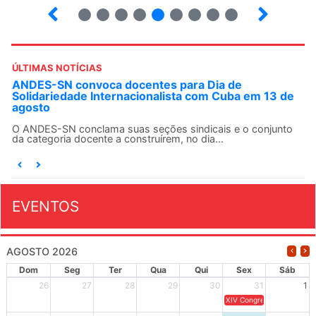
15
16
17
18
19
20
21
22
23
ÚLTIMAS NOTÍCIAS
ANDES-SN convoca docentes para Dia de
Solidariedade Internacionalista com Cuba em 13 de
agosto
O ANDES-SN conclama suas seções sindicais e o conjunto
da categoria docente a construírem, no dia...
EVENTOS
AGOSTO 2026
Dom
Seg
Ter
Qua
Qui
Sex
Sáb
26
27
28
29
30
31
1
XIV Congresso Brasileiro 