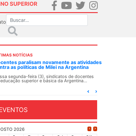
INO SUPERIOR
ato
TIMAS NOTÍCIAS
DES-SN convoca docentes para Dia de
lidariedade Internacionalista com Cuba em
 de agosto
ANDES-SN conclama suas seções sindicais e o
njunto da categoria docente a construírem, no
...
EVENTOS