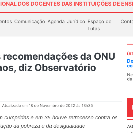
IONAL DOS DOCENTES DAS INSTITUIÇÕES DE ENS
entos
Comunicação
Agenda
Jurídico
Espaço de
Cont
Lutas
as recomendações da ONU
ÚL
AN
nos, diz Observatório
So
13
O 
co
dia
.
Atualizado em 18 de Novembro de 2022 às 13h35
 cumpridas e em 35 houve retrocesso contra os
dução da pobreza e da desigualdade