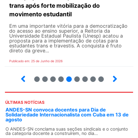
trans após forte mobilização do
movimento estudantil
Em uma importante vitória para a democratização
do acesso ao ensino superior, a Reitoria da
Universidade Estadual Paulista (Unesp) acatou a
proposta para a implementação de cotas para
estudantes trans e travestis. A conquista é fruto
direto da greve...
Publicado em: 25 de Junho de 2026
2
3
4
5
6
7
8
9
ÚLTIMAS NOTÍCIAS
ANDES-SN convoca docentes para Dia de
Solidariedade Internacionalista com Cuba em 13 de
agosto
O ANDES-SN conclama suas seções sindicais e o conjunto
da categoria docente a construírem, no dia...