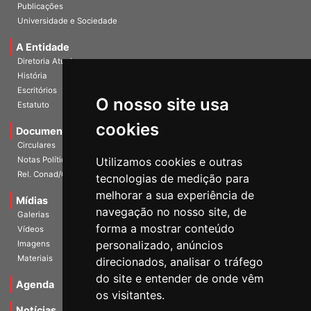
InformANDES Online
Publicações
Universidade e Sociedade
A Entidade
Diretoria Atual
História
O nosso site usa
Escritórios
Estatuto
cookies
Documentos
Circulares
Utilizamos cookies e outras
Notas Políticas
tecnologias de medição para
Rel. Conad/Congresso
melhorar a sua experiência de
navegação no nosso site, de
Mídias
Galerias
forma a mostrar conteúdo
Vídeos
personalizado, anúncios
Imagens
direcionados, analisar o tráfego
Materiais
do site e entender de onde vêm
os visitantes.
Agenda