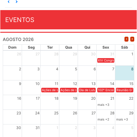
EVENTOS
AGOSTO 2026
Dom
Seg
Ter
Qua
Qui
Sex
Sáb
26
27
28
29
30
31
1
XIV Congresso Brasileiro 
2
3
4
5
6
7
8
9
10
11
12
13
14
15
Ações de solidariedade a Cuba no Rio Grande do Sul - 100 anos 
Ações de solidariedade a Cuba no Rio Grande do Su
Dia de Luta em Defesa de Cuba e da S
102º Encontro da Regional
Reunião GTPE
16
17
18
19
20
21
22
mais +3
23
24
25
26
27
28
29
mais +2
mais +3
30
31
1
2
3
4
5