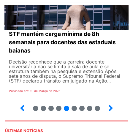
STF mantém carga mínima de 8h
semanais para docentes das estaduais
baianas
Decisão reconhece que a carreira docente
universitária não se limita à sala de aula e se
estrutura também na pesquisa e extensão Após
sete anos de disputa, o Supremo Tribunal Federal
(STF) declarou trânsito em julgado na Ação...
Publicado em: 10 de Março de 2026
13
14
15
16
17
18
19
20
21
ÚLTIMAS NOTÍCIAS