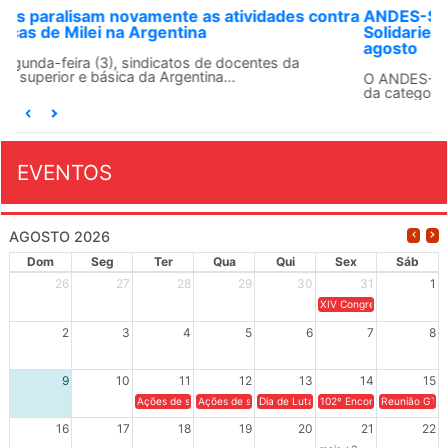
ANDES-SN convoca docentes para Dia de
Solidariedade Internacionalista com Cuba em 13 de
agosto
O ANDES-SN conclama suas seções sindicais e o conjunto
da categoria docente a construírem, no dia...
EVENTOS
AGOSTO 2026
Dom
Seg
Ter
Qua
Qui
Sex
Sáb
26
27
28
29
30
31
1
XIV Congresso Brasileiro 
2
3
4
5
6
7
8
9
10
11
12
13
14
15
Ações de solidariedade a Cuba no Rio Grande do Sul - 100 anos 
Ações de solidariedade a Cuba no Rio Grande do Su
Dia de Luta em Defesa de Cuba e da S
102º Encontro da Regional
Reunião GTPE
16
17
18
19
20
21
22