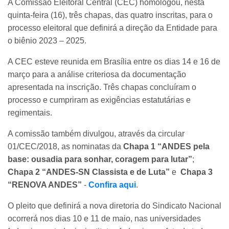
A Comissão Eleitoral Central (CEC) homologou, nesta
quinta-feira (16), três chapas, das quatro inscritas, para o
processo eleitoral que definirá a direção da Entidade para
o biênio 2023 – 2025.
A CEC esteve reunida em Brasília entre os dias 14 e 16 de
março para a análise criteriosa da documentação
apresentada na inscrição. Três chapas concluíram o
processo e cumpriram as exigências estatutárias e
regimentais.
A comissão também divulgou, através da circular
01/CEC/2018, as nominatas da
Chapa 1 “ANDES pela
base: ousadia para sonhar, coragem para lutar”
;
Chapa 2 “ANDES-SN Classista e de Luta”
e
Chapa 3
“RENOVA ANDES”
-
Confira aqui
.
O pleito que definirá a nova diretoria do Sindicato Nacional
ocorrerá nos dias 10 e 11 de maio, nas universidades