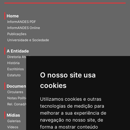
Home
InformANDES PDF
InformANDES Online
Publicações
Universidade e Sociedade
A Entidade
Diretoria Atual
História
O nosso site usa
Escritórios
Estatuto
cookies
Documentos
Circulares
Utilizamos cookies e outras
Notas Políticas
tecnologias de medição para
Rel. Conad/Congresso
melhorar a sua experiência de
navegação no nosso site, de
Mídias
Galerias
forma a mostrar conteúdo