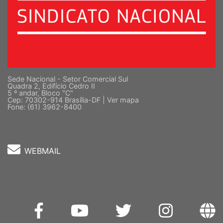
Sede Nacional - Setor Comercial Sul
Quadra 2, Edifício Cedro II
5 º andar, Bloco "C"
Cep: 70302-914 Brasília-DF |
Ver mapa
Fone: (61) 3962-8400
WEBMAIL