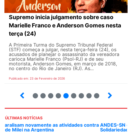
Supremo inicia julgamento sobre caso
Marielle Franco e Anderson Gomes nesta
terça (24)
A Primeira Turma do Supremo Tribunal Federal
(STF) começa a julgar, nesta terça-feira (24), os
acusados de planejar o assassinato da vereadora
carioca Marielle Franco (Psol-RJ) e de seu
motorista, Anderson Gomes, em março de 2018,
no centro do Rio de Janeiro (RJ). As...
Publicado em: 23 de Fevereiro de 2026
15
16
17
18
19
20
21
22
23
ÚLTIMAS NOTÍCIAS
ANDES-SN convoca docentes para Dia de
Solidariedade Internacionalista com Cuba em 13 de