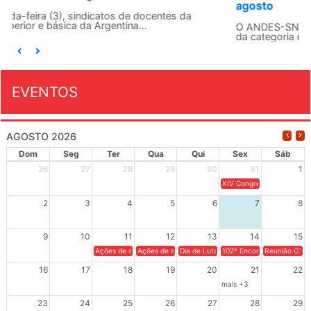
agosto
O ANDES-SN conclama suas seções sindicais e o conjunto
da categoria docente a construírem, no dia...
EVENTOS
AGOSTO 2026
Dom
Seg
Ter
Qua
Qui
Sex
Sáb
26
27
28
29
30
31
1
XIV Congresso Brasileiro 
2
3
4
5
6
7
8
9
10
11
12
13
14
15
Ações de solidariedade a Cuba no Rio Grande do Sul - 100 anos 
Ações de solidariedade a Cuba no Rio Grande do Su
Dia de Luta em Defesa de Cuba e da S
102º Encontro da Regional
Reunião GTPE
16
17
18
19
20
21
22
mais +3