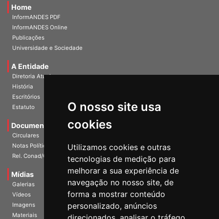
Home
InformANDES PDF
InformANDES Online
Publicações
Universidade e Sociedade
A Entidade
Diretoria Atual
História
O nosso site usa
Escritórios
Estatuto
cookies
Documentos
Circulares
Utilizamos cookies e outras
Notas Políticas
tecnologias de medição para
Rel. Conad/Congresso
melhorar a sua experiência de
navegação no nosso site, de
Mídias
Galerias
forma a mostrar conteúdo
Vídeos
personalizado, anúncios
Imagens
direcionados, analisar o tráfego