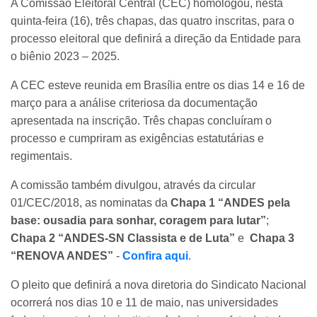
A Comissão Eleitoral Central (CEC) homologou, nesta
quinta-feira (16), três chapas, das quatro inscritas, para o
processo eleitoral que definirá a direção da Entidade para
o biênio 2023 – 2025.
A CEC esteve reunida em Brasília entre os dias 14 e 16 de
março para a análise criteriosa da documentação
apresentada na inscrição. Três chapas concluíram o
processo e cumpriram as exigências estatutárias e
regimentais.
A comissão também divulgou, através da circular
01/CEC/2018, as nominatas da
Chapa 1 “ANDES pela
base: ousadia para sonhar, coragem para lutar”
;
Chapa 2 “ANDES-SN Classista e de Luta”
e
Chapa 3
“RENOVA ANDES”
-
Confira aqui
.
O pleito que definirá a nova diretoria do Sindicato Nacional
ocorrerá nos dias 10 e 11 de maio, nas universidades