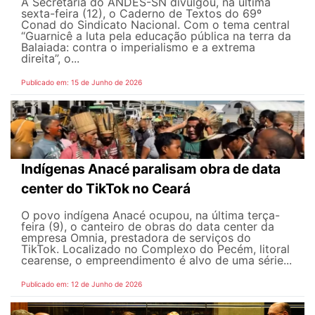
A Secretaria do ANDES-SN divulgou, na última
sexta-feira (12), o Caderno de Textos do 69º
Conad do Sindicato Nacional. Com o tema central
“Guarnicê a luta pela educação pública na terra da
Balaiada: contra o imperialismo e a extrema
direita”, o...
Publicado em: 15 de Junho de 2026
Indígenas Anacé paralisam obra de data
center do TikTok no Ceará
O povo indígena Anacé ocupou, na última terça-
feira (9), o canteiro de obras do data center da
empresa Omnia, prestadora de serviços do
TikTok. Localizado no Complexo do Pecém, litoral
cearense, o empreendimento é alvo de uma série...
Publicado em: 12 de Junho de 2026