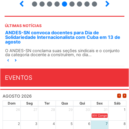
3
4
5
6
7
8
9
10
ÚLTIMAS NOTÍCIAS
ANDES-SN convoca docentes para Dia de
Solidariedade Internacionalista com Cuba em 13 de
agosto
O ANDES-SN conclama suas seções sindicais e o conjunto
da categoria docente a construírem, no dia...
EVENTOS
AGOSTO 2026
Dom
Seg
Ter
Qua
Qui
Sex
Sáb
26
27
28
29
30
31
1
XIV Congresso Brasileiro 
2
3
4
5
6
7
8