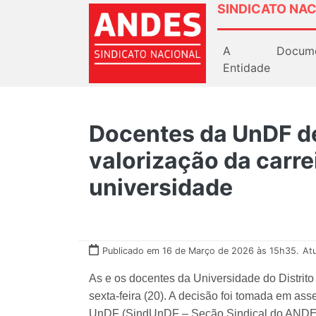
SINDICATO NAC
A
Docum
Entidade
Docentes da UnDF de
valorização da carre
universidade
Publicado em 16 de Março de 2026 às 15h35.
At
As e os docentes da Universidade do Distrito
sexta-feira (20). A decisão foi tomada em a
UnDF (SindUnDF – Seção Sindical do ANDES-