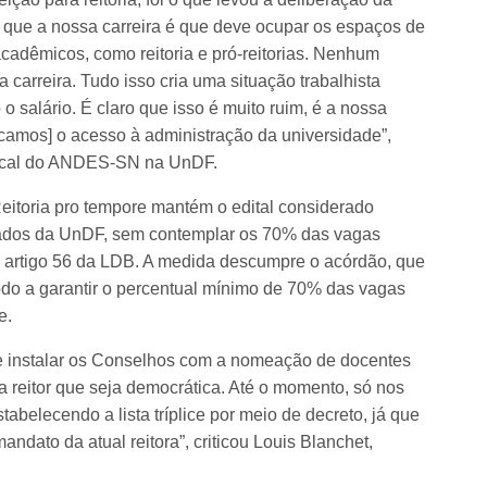
 que a nossa carreira é que deve ocupar os espaços de
acadêmicos, como reitoria e pró-reitorias. Nenhum
carreira. Tudo isso cria uma situação trabalhista
o salário. É claro que isso é muito ruim, é a nossa
icamos] o acesso à administração da universidade”,
ndical do ANDES-SN na UnDF.
eitoria pro tempore mantém o edital considerado
iados da UnDF, sem contemplar os 70% das vagas
o artigo 56 da LDB. A medida descumpre o acórdão, que
do a garantir o percentual mínimo de 70% das vagas
e.
 instalar os Conselhos com a nomeação de docentes
a reitor que seja democrática. Até o momento, só nos
tabelecendo a lista tríplice por meio de decreto, já que
ndato da atual reitora”, criticou Louis Blanchet,