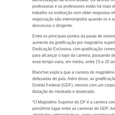
professoras e os professores estão há mais
trabalho na instituição sem obter respostas e
negociação são interrompidos quando os e as
denunciou o dirigente.
Entre os principais pontos da pauta de reivin
aumento da gratificação por magistério superi
Dedicação Exclusiva, com gratificação corr
para alcançar o topo da carreira, passando d
esse tempo varia, em média, entre 15 e 20 an
Blanchet explica que a carreira do magistério 
defasadas do país. Além disso, as gratificaç
Distrito Federal (GDF), mesmo com um corpo
titulação de mestrado e doutorado.
“O Magistério Superior do DF é a carreira c
penúltimo lugar entre as carreiras do GDF. Is
atividades administrativas, como coordenaçõ