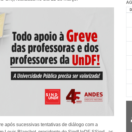
AG
re após sucessivas tentativas de diálogo com a
om Louis Blanchet, presidente do SindUnDF SSind., as