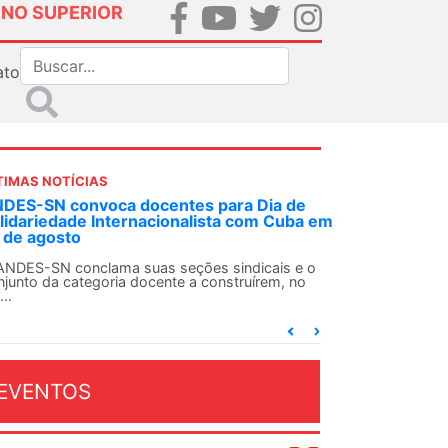
INO SUPERIOR
ato
TIMAS NOTÍCIAS
 decisão inédita, Justiça Federal condena
-agente da ditadura por estupro
 uma decisão considerada histórica, a 2ª Vara
deral Criminal do Rio de Janeiro condenou o...
EVENTOS