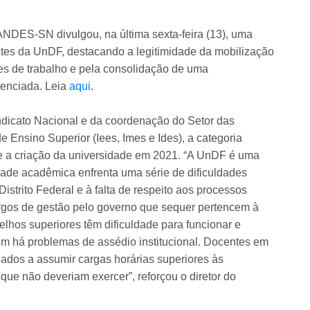
 ANDES-SN divulgou, na última sexta-feira (13), uma
ntes da UnDF, destacando a legitimidade da mobilização
ões de trabalho e pela consolidação de uma
renciada. Leia
aqui
.
ndicato Nacional e da coordenação do Setor das
 de Ensino Superior (Iees, Imes e Ides), a categoria
e a criação da universidade em 2021. “A UnDF é uma
ade acadêmica enfrenta uma série de dificuldades
istrito Federal e à falta de respeito aos processos
rgos de gestão pelo governo que sequer pertencem à
elhos superiores têm dificuldade para funcionar e
m há problemas de assédio institucional. Docentes em
nados a assumir cargas horárias superiores às
que não deveriam exercer”, reforçou o diretor do