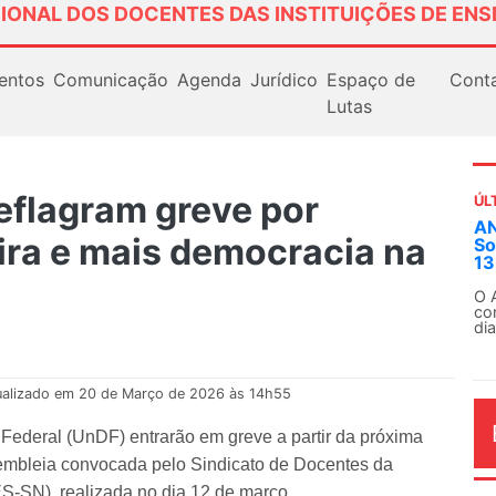
IONAL DOS DOCENTES DAS INSTITUIÇÕES DE ENS
entos
Comunicação
Agenda
Jurídico
Espaço de
Cont
Lutas
flagram greve por
ÚL
ANDES-SN convoca docentes para Dia de
Em
ira e mais democracia na
Solidariedade Internacionalista com Cuba em
ex
13 de agosto
Em
Fe
O ANDES-SN conclama suas seções sindicais e o
conjunto da categoria docente a construírem, no
dia...
ualizado em 20 de Março de 2026 às 14h55
 Federal (UnDF) entrarão em greve a partir da próxima
ssembleia convocada pelo Sindicato de Docentes da
SN), realizada no dia 12 de março.