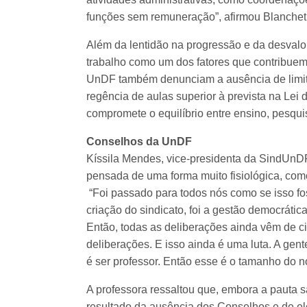
funções sem remuneração”, afirmou Blanchet
Além da lentidão na progressão e da desvalor
trabalho como um dos fatores que contribuem
UnDF também denunciam a ausência de limite
regência de aulas superior à prevista na Lei
compromete o equilíbrio entre ensino, pesqu
Conselhos da UnDF
Kíssila Mendes, vice-presidenta da SindUnDF.
pensada de uma forma muito fisiológica, co
“Foi passado para todos nós como se isso foss
criação do sindicato, foi a gestão democráti
Então, todas as deliberações ainda vêm de c
deliberações. E isso ainda é uma luta. A gent
é ser professor. Então esse é o tamanho do n
A professora ressaltou que, embora a pauta sa
resultado da ausência dos Conselhos e de elei