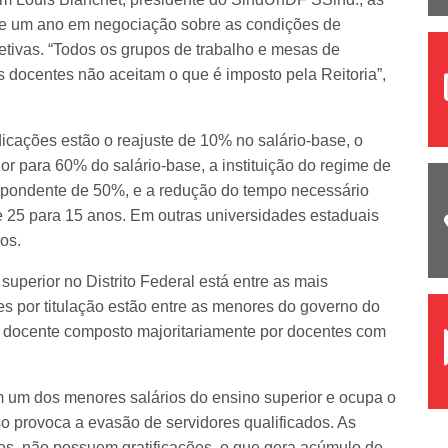
 de um ano em negociação sobre as condições de
fetivas. “Todos os grupos de trabalho e mesas de
 docentes não aceitam o que é imposto pela Reitoria”,
dicações estão o reajuste de 10% no salário-base, o
or para 60% do salário-base, a instituição do regime de
espondente de 50%, e a redução do tempo necessário
e 25 para 15 anos. Em outras universidades estaduais
os.
superior no Distrito Federal está entre as mais
ões por titulação estão entre as menores do governo do
 docente composto majoritariamente por docentes com
om um dos menores salários do ensino superior e ocupa o
so provoca a evasão de servidores qualificados. As
es, não possuem gratificações, o que gera acúmulo de