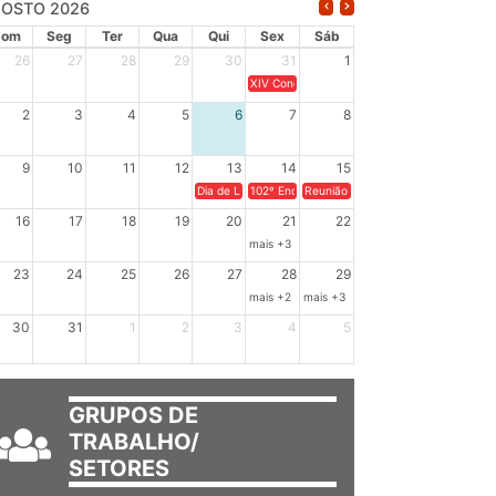
OSTO 2026
Dom
Seg
Ter
Qua
Qui
Sex
Sáb
26
27
28
29
30
31
1
XIV Congresso Brasileiro de Pesquisadores(a
2
3
4
5
6
7
8
9
10
11
12
13
14
15
Dia de Luta em Defesa de Cuba e da Soberania dos Po
102º Encontro da Regional Leste, “Em terra e
Reunião GTPE.
16
17
18
19
20
21
22
mais +3
23
24
25
26
27
28
29
mais +2
mais +3
30
31
1
2
3
4
5
GRUPOS DE
TRABALHO/
SETORES