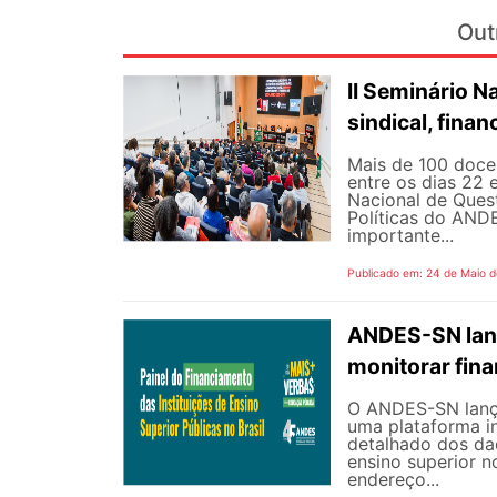
Out
II Seminário 
sindical, fina
Mais de 100 docen
entre os dias 22 
Nacional de Quest
Políticas do AND
importante...
Publicado em: 24 de Maio 
ANDES-SN lanç
monitorar fin
O ANDES-SN lançou
uma plataforma i
detalhado dos dad
ensino superior n
endereço...