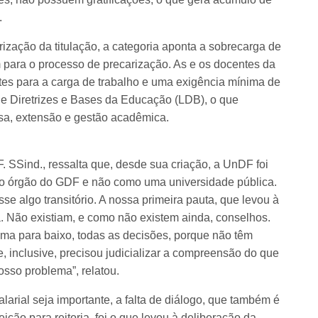
.
ização da titulação, a categoria aponta a sobrecarga de
 para o processo de precarização. As e os docentes da
s para a carga de trabalho e uma exigência mínima de
 de Diretrizes e Bases da Educação (LDB), o que
isa, extensão e gestão acadêmica.
 SSind., ressalta que, desde sua criação, a UnDF foi
mo órgão do GDF e não como uma universidade pública.
e algo transitório. A nossa primeira pauta, que levou à
ca. Não existiam, e como não existem ainda, conselhos.
ima para baixo, todas as decisões, porque não têm
e, inclusive, precisou judicializar a compreensão do que
osso problema”, relatou.
larial seja importante, a falta de diálogo, que também é
ção para reitoria, foi o que levou à deliberação da