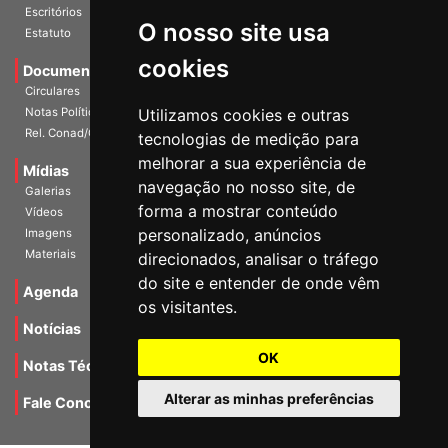
Estatuto
O nosso site usa
Documentos
cookies
Circulares
Notas Políticas
Utilizamos cookies e outras
Rel. Conad/Congresso
tecnologias de medição para
Mídias
melhorar a sua experiência de
Galerias
navegação no nosso site, de
Vídeos
forma a mostrar conteúdo
Imagens
personalizado, anúncios
Materiais
direcionados, analisar o tráfego
Agenda
do site e entender de onde vêm
os visitantes.
Notícias
Notas Técnicas
OK
Fale Conocsco
Alterar as minhas preferências
MANTIDO POR Camaleão Soft
Update cookies preferences