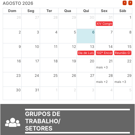
Dom
Seg
Ter
Qua
Qui
Sex
Sáb
26
27
28
29
30
31
1
XIV Congresso Brasileiro 
2
3
4
5
6
7
8
9
10
11
12
13
14
15
Dia de Luta em Defesa de Cuba e da S
102º Encontro da Regional
Reunião GTPE
16
17
18
19
20
21
22
mais +3
23
24
25
26
27
28
29
mais +2
mais +3
30
31
1
2
3
4
5
GRUPOS DE
TRABALHO/
SETORES