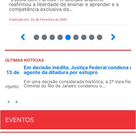
reafirmou a liberdade de ensinar e aprender e a
competência exclusiva da...
Publicado em: 23 de Fevereiro de 2026
15
16
17
18
19
20
21
22
23
ÚLTIMAS NOTÍCIAS
Em decisão inédita, Justiça Federal condena ex-
agente da ditadura por estupro
Em uma decisão considerada histórica, a 2ª Vara Federal
Criminal do Rio de Janeiro condenou o...
EVENTOS
AGOSTO 2026