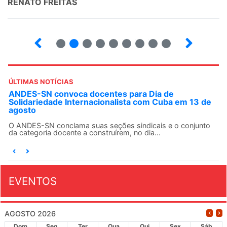
RENATO FREITAS
2
3
4
5
6
7
8
9
ÚLTIMAS NOTÍCIAS
ANDES-SN convoca docentes para Dia de
Solidariedade Internacionalista com Cuba em 13 de
agosto
O ANDES-SN conclama suas seções sindicais e o conjunto
da categoria docente a construírem, no dia...
EVENTOS
AGOSTO 2026
Dom
Seg
Ter
Qua
Qui
Sex
Sáb