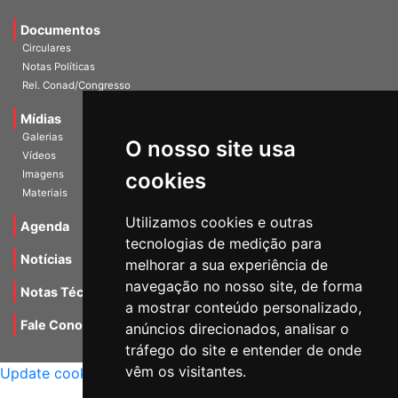
Documentos
Circulares
Notas Políticas
Rel. Conad/Congresso
Mídias
Galerias
O nosso site usa
Vídeos
cookies
Imagens
Materiais
Utilizamos cookies e outras
Agenda
tecnologias de medição para
Notícias
melhorar a sua experiência de
navegação no nosso site, de forma
Notas Técnicas
a mostrar conteúdo personalizado,
Fale Conocsco
anúncios direcionados, analisar o
tráfego do site e entender de onde
MANTIDO POR Camaleão Soft
vêm os visitantes.
Update cookies preferences