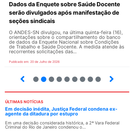
Dados da Enquete sobre Saúde Docente
serão divulgados após manifestação de
seções sindicais
O ANDES-SN divulgou, na última quinta-feira (16),
orientações sobre o compartilhamento do banco
de dados da Enquete Nacional sobre Condições
de Trabalho e Saúde Docente. A medida atende às
recorrentes solicitações das...
Publicado em: 20 de Julho de 2026
2
3
4
5
6
7
8
9
ÚLTIMAS NOTÍCIAS
Em decisão inédita, Justiça Federal condena ex-
agente da ditadura por estupro
Em uma decisão considerada histórica, a 2ª Vara Federal
Criminal do Rio de Janeiro condenou o...