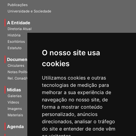
Publicações
Universidade e Sociedade
A Entidade
Diretoria Atual
História
Escritórios
Estatuto
O nosso site usa
Documentos
cookies
Circulares
Notas Políticas
Utilizamos cookies e outras
Rel. Conad/Congresso
tecnologias de medição para
Mídias
melhorar a sua experiência de
Galerias
navegação no nosso site, de
Vídeos
forma a mostrar conteúdo
Imagens
personalizado, anúncios
Materiais
direcionados, analisar o tráfego
Agenda
do site e entender de onde vêm