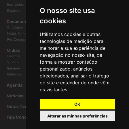
História
O nosso site usa
Escritórios
Estatuto
cookies
Documentos
Circulares
Utilizamos cookies e outras
Notas Políticas
tecnologias de medição para
Rel. Conad/Congresso
melhorar a sua experiência de
navegação no nosso site, de
Mídias
Galerias
forma a mostrar conteúdo
Vídeos
personalizado, anúncios
Imagens
direcionados, analisar o tráfego
Materiais
do site e entender de onde vêm
os visitantes.
Agenda
Notícias
OK
Notas Técnicas
Alterar as minhas preferências
Fale Conocsco