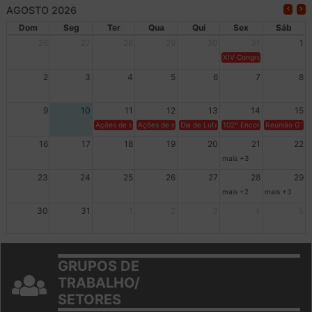
AGOSTO 2026
Dom
Seg
Ter
Qua
Qui
Sex
Sáb
26
27
28
29
30
31
1
XIV Congresso Brasileiro 
2
3
4
5
6
7
8
9
10
11
12
13
14
15
Ações de solidariedade a Cuba no Rio Grande do Sul - 100 anos 
Ações de solidariedade a Cuba no Rio Grande do Su
Dia de Luta em Defesa de Cuba e da S
102º Encontro da Regional
Reunião GTPE
16
17
18
19
20
21
22
mais +3
23
24
25
26
27
28
29
mais +2
mais +3
30
31
1
2
3
4
5
GRUPOS DE
TRABALHO/
SETORES