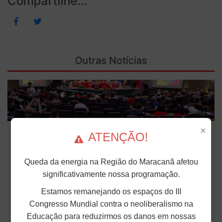
Compartilhe...
Outras Notícias
69º Conad começa com celebração da
×
ATENÇÃO!
cultura popular maranhense
Sob as boas-vindas dos cazumbás, figuras
Queda da energia na Região do Maracanã afetou
místicas do bumba meu boi maranhense, teve
significativamente nossa programação.
início nesta sexta-feira (3), em São Luís (MA), o
69º Conad do ANDES-SN. Com o tema "Guarnicê
Estamos remanejando os espaços do III
a luta pela educação pública na terra da...
Congresso Mundial contra o neoliberalismo na
Publicado em: 03 de Julho de 2026
Educação para reduzirmos os danos em nossas