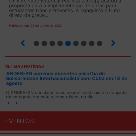
Universidade Estadual Paulista (Unesp) acatou a
proposta para a implementação de cotas para
estudantes trans e travestis. A conquista é fruto
direto da greve...
Publicado em: 25 de Junho de 2026
2
3
4
5
6
7
8
9
ÚLTIMAS NOTÍCIAS
ANDES-SN convoca docentes para Dia de
Solidariedade Internacionalista com Cuba em 13 de
agosto
O ANDES-SN conclama suas seções sindicais e o conjunto
da categoria docente a construírem, no dia...
EVENTOS