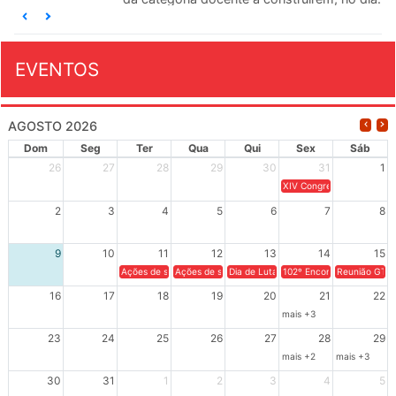
EVENTOS
AGOSTO 2026
Dom
Seg
Ter
Qua
Qui
Sex
Sáb
26
27
28
29
30
31
1
XIV Congresso Brasileiro 
2
3
4
5
6
7
8
9
10
11
12
13
14
15
Ações de solidariedade a Cuba no Rio Grande do Sul - 100 anos 
Ações de solidariedade a Cuba no Rio Grande do Su
Dia de Luta em Defesa de Cuba e da S
102º Encontro da Regional
Reunião GTPE
16
17
18
19
20
21
22
mais +3
23
24
25
26
27
28
29
mais +2
mais +3
30
31
1
2
3
4
5