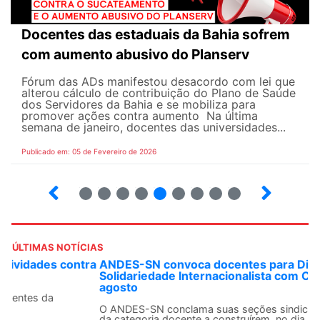
Docentes das estaduais da Bahia sofrem
com aumento abusivo do Planserv
Fórum das ADs manifestou desacordo com lei que
alterou cálculo de contribuição do Plano de Saúde
dos Servidores da Bahia e se mobiliza para
promover ações contra aumento Na última
semana de janeiro, docentes das universidades...
Publicado em: 05 de Fevereiro de 2026
17
18
19
20
21
22
23
24
25
ÚLTIMAS NOTÍCIAS
ANDES-SN convoca docentes para Dia de
Solidariedade Internacionalista com Cuba em 13 de
agosto
O ANDES-SN conclama suas seções sindicais e o conjunto
da categoria docente a construírem, no dia...