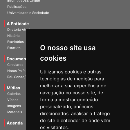
InformANDES Online
Publicações
Universidade e Sociedade
A Entidade
Diretoria Atual
História
O nosso site usa
Escritórios
Estatuto
cookies
Documentos
Circulares
Utilizamos cookies e outras
Notas Políticas
tecnologias de medição para
Rel. Conad/Congresso
melhorar a sua experiência de
navegação no nosso site, de
Mídias
Galerias
forma a mostrar conteúdo
Vídeos
personalizado, anúncios
Imagens
direcionados, analisar o tráfego
Materiais
do site e entender de onde vêm
os visitantes.
Agenda