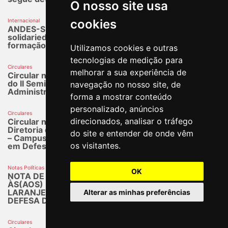
O nosso site usa
cookies
Internacional
ANDES-SN e seções sindicais reafirmam
solidariedade ao povo cubano em jornada de
formação e lutas no 1º de Maio
Utilizamos cookies e outras
tecnologias de medição para
Circulares
melhorar a sua experiência de
​​​​​​​Circular nº 194/2026 - Envia link do drive com artes
do II Seminário Nacional de Questões Organizativas,
navegação no nosso site, de
Administrativas, Financeiras e Políticas do ANDES-SN
forma a mostrar conteúdo
personalizado, anúncios
Circulares
direcionados, analisar o tráfego
Circular nº 212/2026 - Envia Nota de Apoio da
Diretoria do ANDES-SN às(aos) Estudantes da UFFS
do site e entender de onde vêm
– Campus Laranjeiras do Sul no Paraná, que Lutam
os visitantes.
em Defesa do Povo Palestino.
Notas Políticas
OK
NOTA DE APOIO DA DIRETORIA DO ANDES-SN
ÀS(AOS) ESTUDANTES DA UFFS – CAMPUS
LARANJEIRAS DO SUL NO PARANÁ, QUE LUTAM EM
Alterar as minhas preferências
DEFESA DO POVO PALESTINO
Circulares