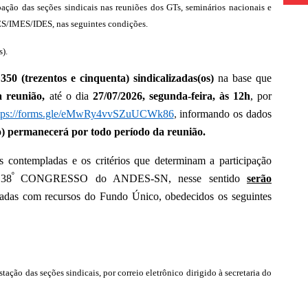
ção das seções sindicais nas reuniões dos GTs, seminários nacionais e
EES/IMES/IDES, nas seguintes condições.
s).
350 (trezentos e cinquenta) sindicalizadas(os)
na base que
a reunião,
até o dia
27/07/2026, segunda-feira, às 12h
, por
tps://forms.gle/eMwRy4vvSZuUCWk86
,
informando os dados
) permanecerá por todo período da reunião.
s contempladas e os critérios que determinam a participação
º
 38
CONGRESSO do ANDES-SN, nesse sentido
serão
iadas com recursos do Fundo Único, obedecidos os seguintes
stação das seções sindicais, por correio eletrônico dirigido à secretaria do