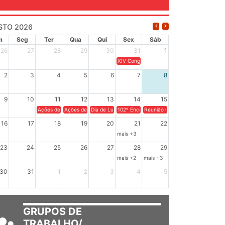
STO 2026
m
Seg
Ter
Qua
Qui
Sex
Sáb
26
27
28
29
30
31
1
XIV Congresso Brasileiro de Pesquisadores
2
3
4
5
6
7
8
9
10
11
12
13
14
15
Ações de solidariedade a Cuba no Rio Grande do Sul - 100 anos de Fidel: a 
Ações de solidariedade a Cuba no Rio Grande do Sul - Como apoia
Dia de Luta em Defesa de Cuba e da Soberania dos Po
102º Encontro da Regional Leste, “Em terra
Reunião GTPE.
16
17
18
19
20
21
22
mais +3
23
24
25
26
27
28
29
mais +2
mais +3
30
31
1
2
3
4
5
GRUPOS DE
TRABALHO/