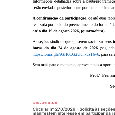
Informações detalhadas sobre a pauta/programaçã
serão enviadas posteriormente por meio de circular
A confirmação da participação
, de até duas rep
realizada por meio do preenchimento do formulário
até o dia 19 de agosto 2026, (quarta-feira)
.
As seções sindicais que quiserem socializar seus
i
horas do dia 24 de agosto de 2026
(segunda-
https://forms.gle/sGH6CG2UbnkuzT6v6
, para ser
Sem mais para o momento, aproveitamos a oportuni
Prof.ª Fernan
Se
10 de Julho de 2026
Circular nº 270/2026 - Solicita às seçõe
manifestem interesse em participar da 