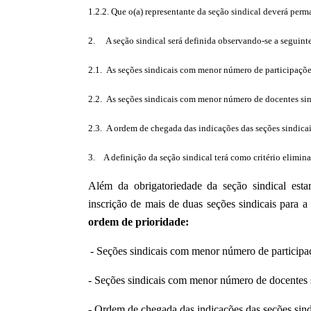
1.2.2. Que o(a) representante da seção sindical deverá perm
2. A seção sindical será definida observando-se a seguint
2.1. As seções sindicais com menor número de participaçõe
2.2. As seções sindicais com menor número de docentes sin
2.3. A ordem de chegada das indicações das seções sindicai
3. A definição da seção sindical terá como critério elimin
Além da obrigatoriedade da seção sindical es
inscrição de mais de duas seções sindicais para a
ordem de prioridade:
- Seções sindicais com menor número de participa
- Seções sindicais com menor número de docentes s
- Ordem de chegada das indicações das seções sind