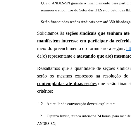
Que o ANDES-SN garanta o financiamento para participa
reuniões e encontros do Setor das IFES e do Setor das I
Serão financiadas seções sindicais com até 350 filiados(a
Solicitamos às
seções sindicais que tenham até 
manifestem interesse em participar da referid
meio do preenchimento do formulário a seguir:
ht
da(o) representante e
atestando que a(o) mesma(o
Ressaltamos que a quantidade de seções sindicai
serão os mesmos expressos na resolução do
contempladas até duas seções
que serão financ
critérios:
1.2. A circular de convocação deverá explicitar:
1.2.1. O prazo limite, nunca inferior a 24 horas, para manife
ANDES-SN;