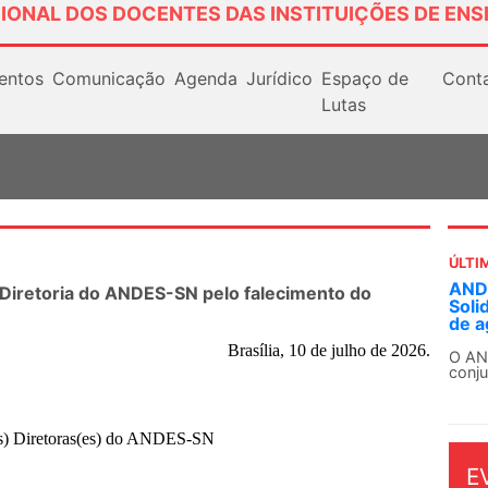
IONAL DOS DOCENTES DAS INSTITUIÇÕES DE ENS
entos
Comunicação
Agenda
Jurídico
Espaço de
Cont
Lutas
ÚLTI
ANDE
 Diretoria do ANDES-SN pelo falecimento do
Soli
de a
Brasília, 10 de julho de 2026.
O AN
conju
aos) Diretoras(es) do ANDES-SN
E