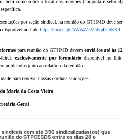
o, bem como sobre o local das reuniões (conjunta e setorial)
 específica.
resentações por seção sindical, na reunião do GTHMD deve ser
 disponível no link:
https://forms.gle/oWg4VzV56q45JhSX9
,
nformes
para reunião do GTHMD devem
enviá-los até às 12
feira),
exclusivamente por formulário
disponível no link:
em publicados junto ao relatório da reunião.
dade para renovar nossas cordiais saudações.
da Maria da Costa Vieira
cretária-Geral
s sindicais com até 350 sindicalizadas(os) que
reunião do GTPCEGDS entre os dias 28 e