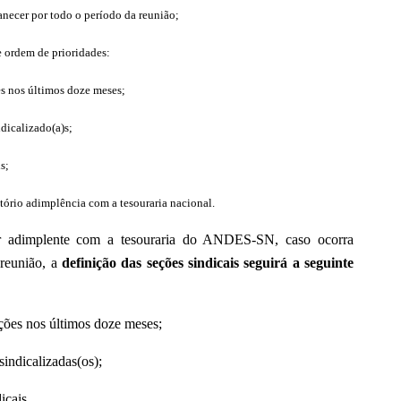
anecer por todo o período da reunião;
e ordem de prioridades:
s nos últimos doze meses;
dicalizado(a)s;
s;
atório adimplência com a tesouraria nacional.
tar adimplente com a tesouraria do ANDES-SN, caso ocorra
 reunião, a
definição das seções sindicais seguirá a seguinte
ções nos últimos doze meses;
indicalizadas(os);
icais.