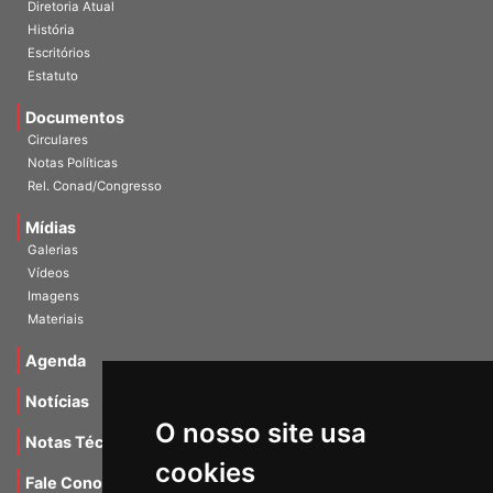
Diretoria Atual
História
Escritórios
Estatuto
Documentos
Circulares
Notas Políticas
Rel. Conad/Congresso
Mídias
Galerias
Vídeos
Imagens
Materiais
Agenda
Notícias
O nosso site usa
Notas Técnicas
cookies
Fale Conocsco