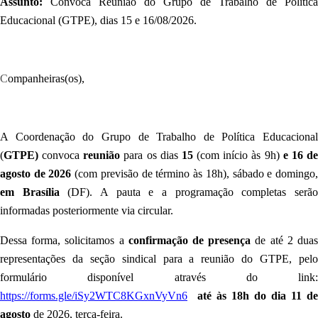
Assunto:
Convoca Reunião do Grupo de Trabalho de Política
Educacional (GTPE), dias 15 e 16/08/2026.
C
ompanheiras(os),
A Coordenação do Grupo de Trabalho de Política Educacional
(
GTPE)
convoca
reunião
para os dias
15
(com início às 9h)
e 16 d
agosto de 2026
(com previsão de término às 18h), sábado e domingo
em Brasília
(DF). A pauta e a programação completas serã
informadas posteriormente via circular.
Dessa forma, solicitamos a
confirmação de presença
de até 2 dua
representações da seção sindical para a reunião do GTPE, pelo
formulário disponível através do link:
https://forms.gle/iSy2WTC8KGxnVyVn6
até às 18h do dia 11 de
agosto
de 2026, terça-feira.