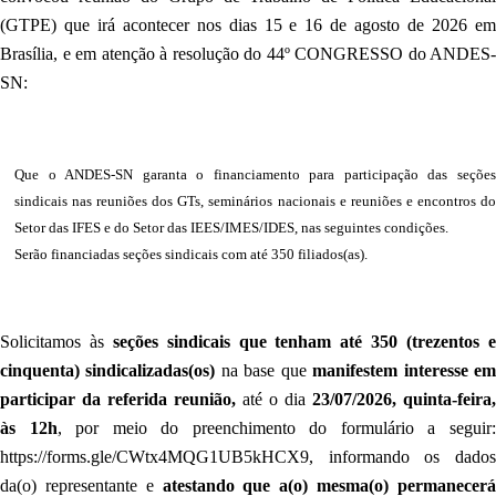
(GTPE) que irá acontecer nos dias 15 e 16 de agosto de 2026 em
Brasília, e em atenção à resolução do
44º CONGRESSO do ANDES-
SN:
Que o ANDES-SN garanta o financiamento para participação das seções
sindicais nas reuniões dos GTs, seminários nacionais e reuniões e encontros do
Setor das IFES e do Setor das IEES/IMES/IDES, nas seguintes condições.
Serão financiadas seções sindicais com até 350 filiados(as).
Solicitamos às
seções sindicais que tenham até 350 (trezentos 
cinquenta) sindicalizadas(os)
na base que
manifestem interesse e
participar da referida reunião,
até o dia
23/07/2026, quinta-feira,
às 12h
, por meio do preenchimento do formulário a seguir
https://forms.gle/CWtx4MQG1UB5kHCX9
,
informando os dado
da(o) representante e
atestando que a(o) mesma(o) permanecer