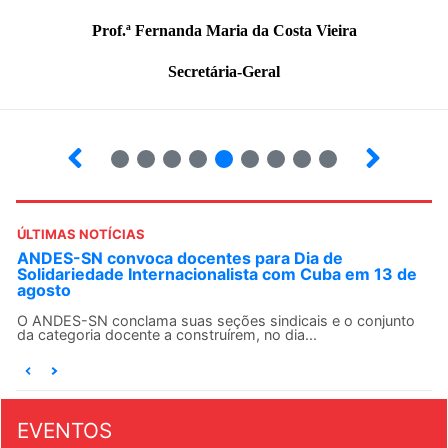
Prof.ª Fernanda Maria da Costa Vieira
Secretária-Geral
3
4
5
6
7
8
9
10
ÚLTIMAS NOTÍCIAS
ANDES-SN convoca docentes para Dia de
Solidariedade Internacionalista com Cuba em 13 de
agosto
O ANDES-SN conclama suas seções sindicais e o conjunto
da categoria docente a construírem, no dia...
EVENTOS