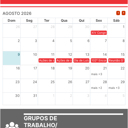
AGOSTO 2026
Dom
Seg
Ter
Qua
Qui
Sex
Sáb
26
27
28
29
30
31
1
XIV Congresso Brasileiro 
2
3
4
5
6
7
8
9
10
11
12
13
14
15
Ações de solidariedade a Cuba no Rio Grande do Sul - 100 anos 
Ações de solidariedade a Cuba no Rio Grande do Su
Dia de Luta em Defesa de Cuba e da S
102º Encontro da Regional
Reunião GTPE
16
17
18
19
20
21
22
mais +3
23
24
25
26
27
28
29
mais +2
mais +3
30
31
1
2
3
4
5
GRUPOS DE
TRABALHO/