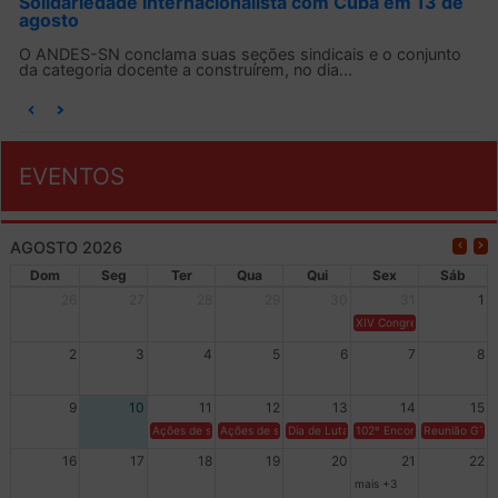
Solidariedade Internacionalista com Cuba em 13 de
agosto
O ANDES-SN conclama suas seções sindicais e o conjunto
da categoria docente a construírem, no dia...
EVENTOS
AGOSTO 2026
Dom
Seg
Ter
Qua
Qui
Sex
Sáb
26
27
28
29
30
31
1
XIV Congresso Brasileiro 
2
3
4
5
6
7
8
9
10
11
12
13
14
15
Ações de solidariedade a Cuba no Rio Grande do Sul - 100 anos 
Ações de solidariedade a Cuba no Rio Grande do Su
Dia de Luta em Defesa de Cuba e da S
102º Encontro da Regional
Reunião GTPE
16
17
18
19
20
21
22
mais +3