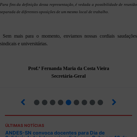
Para fins da definição dessa representação, é vedada a possibilidade de reunião
separada de diferentes oposições de um mesmo local de trabalho.
Sem mais para o momento, enviamos nossas cordiais saudações
sindicais e universitárias.
Prof.ª Fernanda Maria da Costa Vieira
Secretária-Geral
4
5
6
7
8
9
10
12
ÚLTIMAS NOTÍCIAS
ANDES-SN convoca docentes para Dia de