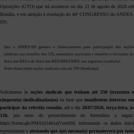
Oposições (GTO) que irá acontecer no dia 21 de agosto de 2026 em
Brasília, e em atenção à resolução do
44º CONGRESSO do ANDES-
SN:
Que o ANDES-SN garanta o financiamento para participação das seções
sindicais nas reuniões dos GTs, seminários nacionais e reuniões e encontros do
Setor das IFES e do Setor das IEES/IMES/IDES, nas seguintes condições.
Serão financiadas seções sindicais com até 350 filiados(as).
Solicitamos às
seções sindicais que tenham até 350 (trezentos 
cinquenta) sindicalizadas(os)
na base que
manifestem interesse e
participar da referida reunião,
até o dia
28/07/2026, terça-feira, à
12h
, por meio do preenchimento do formulário a seguir:
https://forms.gle/PMAfu54h1ajVmr6S8
,
informando os dados da(o)
representante e
atestando que a(o) mesma(o) permanecerá por todo