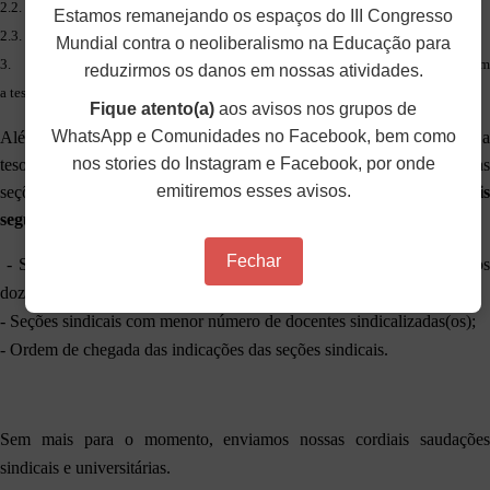
2.2. As seções sindicais com menor número de docentes sindicalizado(a)s;
Estamos remanejando os espaços do III Congresso
2.3. A ordem de chegada das indicações das seções sindicais;
Mundial contra o neoliberalismo na Educação para
3. A definição da seção sindical terá como critério eliminatório adimplência com
reduzirmos os danos em nossas atividades.
a tesouraria nacional.
Fique atento(a)
aos avisos nos grupos de
WhatsApp e Comunidades no Facebook, bem como
Além da obrigatoriedade da seção sindical estar adimplente com a
nos stories do Instagram e Facebook, por onde
tesouraria do ANDES-SN, caso ocorra inscrição de mais de duas
emitiremos esses avisos.
seções sindicais para a reunião, a
definição das seções sindicai
seguirá a seguinte ordem de prioridade:
Fechar
- Seções sindicais com menor número de participações nos último
doze meses;
- Seções sindicais com menor número de docentes sindicalizadas(os);
- Ordem de chegada das indicações das seções sindicais.
Sem mais para o momento, enviamos nossas cordiais saudações
sindicais e universitárias.