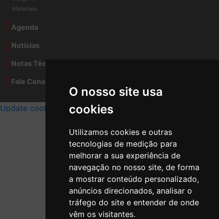
Materiais
Agenda
Notícias
Notas Técnicas
Fale Conocsco
O nosso site usa
MANTIDO POR Camaleão Soft
cookies
Update cookies preferences
Utilizamos cookies e outras
tecnologias de medição para
melhorar a sua experiência de
navegação no nosso site, de forma
a mostrar conteúdo personalizado,
anúncios direcionados, analisar o
tráfego do site e entender de onde
vêm os visitantes.