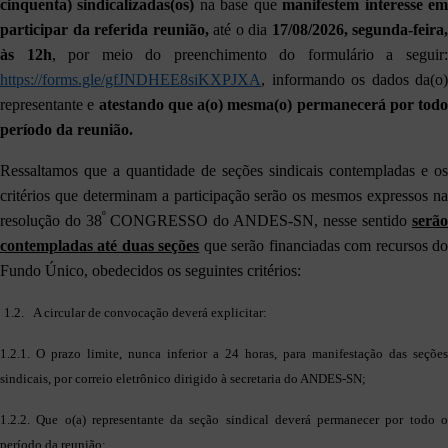
cinquenta) sindicalizadas(os)
na base que
manifestem interesse e
participar da referida reunião,
até o dia
17/08/2026, segunda-feira,
às 12h
, por meio do preenchimento do formulário a seguir
https://forms.gle/gfJNDHEE8siKXPJXA
, informando os dados da(o)
representante e
atestando que a(o) mesma(o) permanecerá por todo
período da reunião.
Ressaltamos que a quantidade de seções sindicais contempladas e os
critérios que determinam a participação serão os mesmos expressos na
º
resolução do 38
CONGRESSO do ANDES-SN, nesse sentido
serão
contempladas até duas seções
que serão financiadas com recursos d
Fundo Único, obedecidos os seguintes critérios:
1.2. A circular de convocação deverá explicitar:
1.2.1. O prazo limite, nunca inferior a 24 horas, para manifestação das seções
sindicais, por correio eletrônico dirigido à secretaria do ANDES-SN;
1.2.2. Que o(a) representante da seção sindical deverá permanecer por todo o
período da reunião;