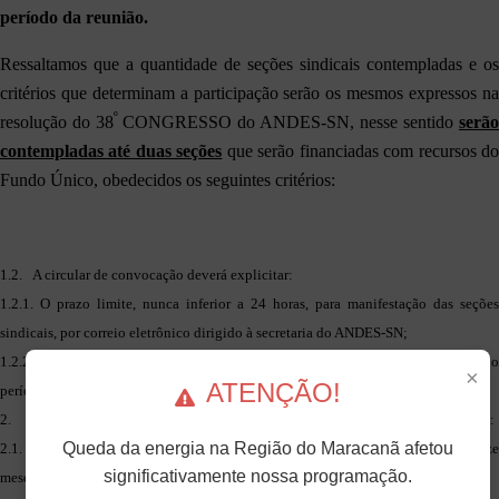
período da reunião.
Ressaltamos que a quantidade de seções sindicais contempladas e os
critérios que determinam a participação serão os mesmos expressos na
º
resolução do 38
CONGRESSO do ANDES-SN, nesse sentido
serão
contempladas até duas seções
que serão financiadas com recursos d
Fundo Único, obedecidos os seguintes critérios:
1.2. A circular de convocação deverá explicitar:
1.2.1. O prazo limite, nunca inferior a 24 horas, para manifestação das seções
sindicais, por correio eletrônico dirigido à secretaria do ANDES-SN;
1.2.2. Que o(a) representante da seção sindical deverá permanecer por todo o
×
ATENÇÃO!
período da reunião;
2. A seção sindical será definida observando-se a seguinte ordem de prioridades:
Queda da energia na Região do Maracanã afetou
2.1. As seções sindicais com menor número de participações nos últimos doze
significativamente nossa programação.
meses;