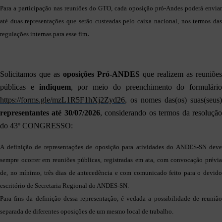
Para a participação nas reuniões do GTO, cada oposição pró-Andes poderá enviar
até duas representações que serão custeadas pelo caixa nacional, nos termos das
.
regulações internas para esse fim
Solicitamos que as
oposições Pró-ANDES
que realizem as reuniões
públicas e
indiquem
, por meio do preenchimento do formulário
https://forms.gle/mzL1R5F1hXj2Zyd26
, os nomes das(os) suas(seus)
representantes até
30/07/2026
, considerando os termos da resoluçã
do 43º CONGRESSO:
A definição de representações de oposição para atividades do ANDES-SN deve
sempre ocorrer em reuniões públicas, registradas em ata, com convocação prévia
de, no mínimo, três dias de antecedência e com comunicado feito para o devido
escritório de Secretaria Regional do ANDES-SN.
Para fins da definição dessa representação, é vedada a possibilidade de reunião
separada de diferentes oposições de um mesmo local de trabalho.