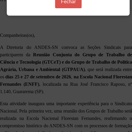
Fechar
Companheiras(os),
A Diretoria do ANDES-SN convoca as Seções Sindicais para
participarem da
Reunião Conjunta do Grupo de Trabalho de
Ciência e Tecnologia (GTCeT) e do Grupo de Trabalho de Política
Agrária, Urbana e Ambiental (GTPAUA)
, que será realizada entre
os
dias 25 e 27 de setembro de 2026
,
na
Escola Nacional Floresta
Fernandes (ENFF)
, localizada na Rua José Francisco Raposo, nº
1.140, Guararema (SP).
Esta atividade inaugura uma importante experiência para o Sindicato
Nacional. Pela primeira vez, uma reunião dos Grupos de Trabalho será
realizada na Escola Nacional Florestan Fernandes, reafirmando o
compromisso histórico do ANDES-SN com os processos de formação