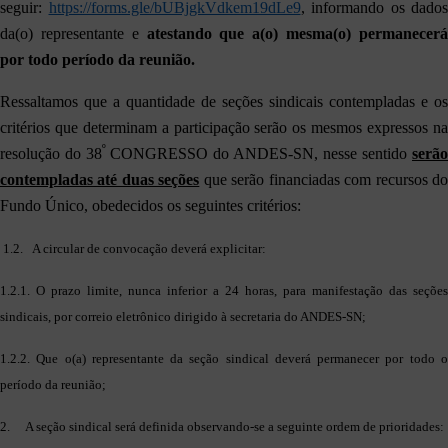
seguir:
https://forms.gle/bUBjgkVdkem19dLe9
,
informando os dados
da(o) representante e
atestando que a(o) mesma(o) permanecer
por todo período da reunião.
Ressaltamos que a quantidade de seções sindicais contempladas e os
critérios que determinam a participação serão os mesmos expressos na
º
resolução do 38
CONGRESSO do ANDES-SN, nesse sentido
serão
contempladas até duas seções
que serão financiadas com recursos d
Fundo Único, obedecidos os seguintes critérios:
1.2. A circular de convocação deverá explicitar:
1.2.1. O prazo limite, nunca inferior a 24 horas, para manifestação das seções
sindicais, por correio eletrônico dirigido à secretaria do ANDES-SN;
1.2.2. Que o(a) representante da seção sindical deverá permanecer por todo o
período da reunião;
2. A seção sindical será definida observando-se a seguinte ordem de prioridades: