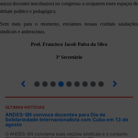
as(os) docentes inscritas(os) no congresso a ocuparem esses espaços de
debate político e pedagógico.
Sem mais para o momento, enviamos nossas cordiais saudações
sindicais e antirracistas.
Prof. Francisco Jacob Paiva da Silva
3º Secretário
2
3
4
5
6
7
8
9
ÚLTIMAS NOTÍCIAS
ANDES-SN convoca docentes para Dia de
Solidariedade Internacionalista com Cuba em 13 de
agosto
O ANDES-SN conclama suas seções sindicais e o conjunto