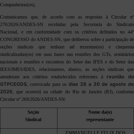
Companheiras(os),
Comunicamos que, de acordo com as respostas à Circular nº
270/2026/ANDES-SN recebidas pela Secretaria do Sindicato
Nacional, e em conformidade com os critérios definidos no 44º
CONGRESSO do ANDES-SN, que deliberou sobre a participação de
seções sindicais que tenham até trezentas(os) e cinquenta
sindicalizadas(os) em suas bases nas reuniões dos GTs, seminários
nacionais e reuniões e encontros do Setor das IFES e do Setor das
IEES/IMES/IDES, relacionamos, abaixo, as seções sindicais que
reunião d
atenderam aos critérios estabelecidos referentes à
GTPCEGDS
dias
28 a 30 de agosto d
, convocada para os
2026
, que ocorrerá na cidade do Rio de Janeiro (RJ), conforme
Circular nº 269/2026/ANDES-SN:
Seção
Nome da(o)
Sindical
representante
EMMANUELLE FELIX DOS