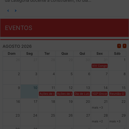
da categoria docente a construírem, no dia...
EVENTOS
AGOSTO 2026
Dom
Seg
Ter
Qua
Qui
Sex
Sáb
26
27
28
29
30
31
1
XIV Congresso Brasileiro 
2
3
4
5
6
7
8
9
10
11
12
13
14
15
Ações de solidariedade a Cuba no Rio Grande do Sul - 100 anos 
Ações de solidariedade a Cuba no Rio Grande do Su
Dia de Luta em Defesa de Cuba e da S
102º Encontro da Regional
Reunião GTPE
16
17
18
19
20
21
22
mais +3
23
24
25
26
27
28
29
mais +2
mais +3