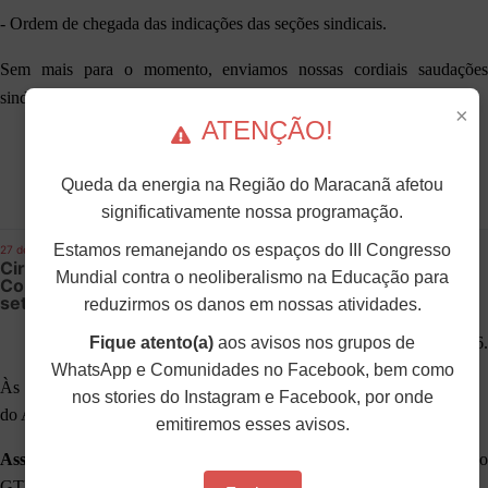
- Ordem de chegada das indicações das seções sindicais.
Sem mais para o momento, enviamos nossas cordiais saudações
sindicais e universitárias.
×
ATENÇÃO!
Prof. Francisco Jacob Paiva da Silva
Queda da energia na Região do Maracanã afetou
3º Secretário
significativamente nossa programação.
Estamos remanejando os espaços do III Congresso
27 de Julho de 2026
Circular nº 308/2026 - Convocação para Reunião
Mundial contra o neoliberalismo na Educação para
Conjunta do GTCeT e do GTPAUA — dias 25 a 27 de
setembro de 2026
reduzirmos os danos em nossas atividades.
Fique atento(a)
aos avisos nos grupos de
Brasília, 27 de julho de 2026.
WhatsApp e Comunidades no Facebook, bem como
Às Seções Sindicais, às Secretarias Regionais e às(aos) Diretoras(es)
nos stories do Instagram e Facebook, por onde
do ANDES-SN.
emitiremos esses avisos.
Assunto
: Convocação para Reunião Conjunta do GTCeT e do
GTPAUA — dias 25 a 27 de setembro de 2026.