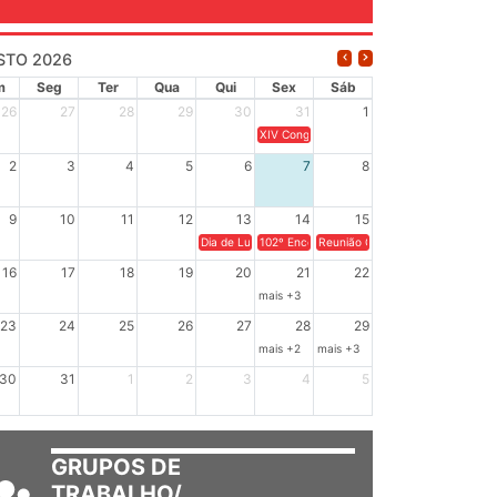
STO 2026
m
Seg
Ter
Qua
Qui
Sex
Sáb
26
27
28
29
30
31
1
XIV Congresso Brasileiro de Pesquisadores
2
3
4
5
6
7
8
9
10
11
12
13
14
15
Dia de Luta em Defesa de Cuba e da Soberania dos Po
102º Encontro da Regional Leste, “Em terra
Reunião GTPE.
16
17
18
19
20
21
22
mais +3
23
24
25
26
27
28
29
mais +2
mais +3
30
31
1
2
3
4
5
GRUPOS DE
TRABALHO/