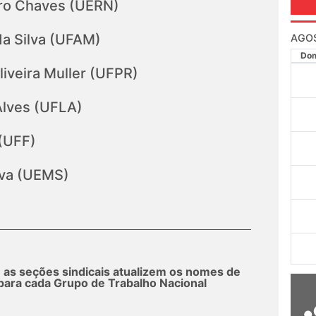
iro Chaves (UERN)
da Silva (UFAM)
AGO
Do
iveira Muller (UFPR)
Alves (UFLA)
(UFF)
lva (UEMS)
e as seções sindicais atualizem os nomes de
 para cada Grupo de Trabalho Nacional